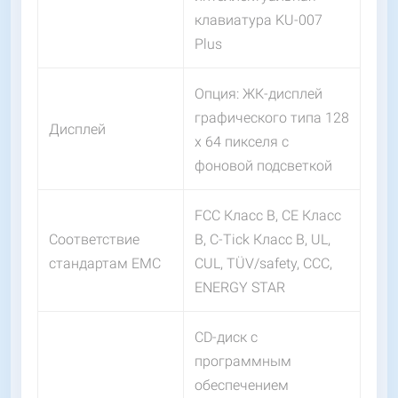
клавиатура KU-007
Plus
Опция: ЖК-дисплей
графического типа 128
Дисплей
x 64 пикселя с
фоновой подсветкой
FCC Класс B, CE Класс
Соответствие
B, C-Tick Класс B, UL,
стандартам EMC
СUL, TÜV/safety, CCC,
ENERGY STAR
CD-диск с
программным
обеспечением