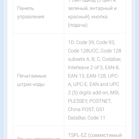
Панель
зеленый, янтарный и
управления
красный); кнопка
(подача)
1D: Code 39, Code 93,
Code 128UCC, Code 128
subsets A, B, C, Codabar,
Interleave 2 of 5, EAN-8,
Печатаемые
EAN-13, EAN-128, UPC-
штрих-коды
A, UPC-E, EAN and UPC
2 (5) digits add-on, MSI,
PLESSEY, POSTNET,
China POST, GS1
DataBar, Code 11
TSPL-EZ (совместимый