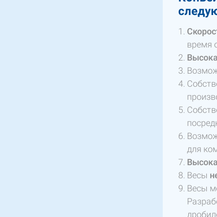
следу
Скорос
время 
Высока
Возмож
Собств
произв
Собств
посред
Возмож
для ко
Высока
Весы
н
Весы м
Разраб
дробил