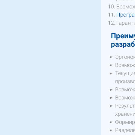
Возмож
Програ
Гарант
Преиму
разраб
Эргоно
Возможн
Текущие
произво
Возможн
Возможн
Результ
хранени
Формиро
Разделе