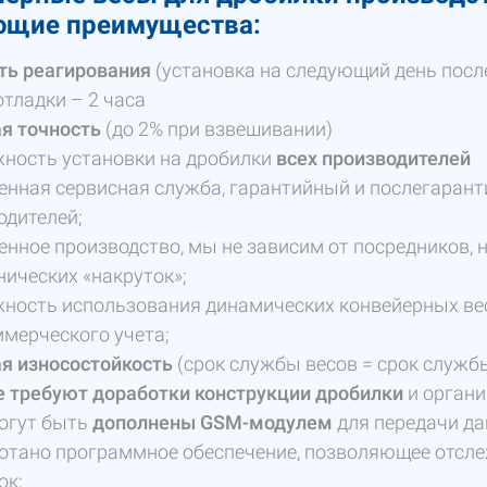
ющие преимущества:
ть реагирования
(установка на следующий день после
отладки – 2 часа
я точность
(до 2% при взвешивании)
ность установки на дробилки
всех производителей
енная сервисная служба, гарантийный и послегаранти
одителей;
енное производство, мы не зависим от посредников, н
нических «накруток»;
ность использования динамических конвейерных весо
ммерческого учета;
я износостойкость
(срок службы весов = срок служб
е требуют доработки конструкции дробилки
и органи
огут быть
дополнены GSM-модулем
для передачи да
отано программное обеспечение, позволяющее отслеж
ок;