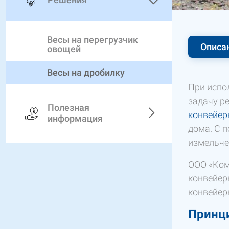
Весы на перегрузчик
Описа
овощей
Весы на дробилку
При испо
задачу р
Полезная
конвейер
информация
дома. С 
измельче
ООО «Ком
конвейер
конвейер
Принц