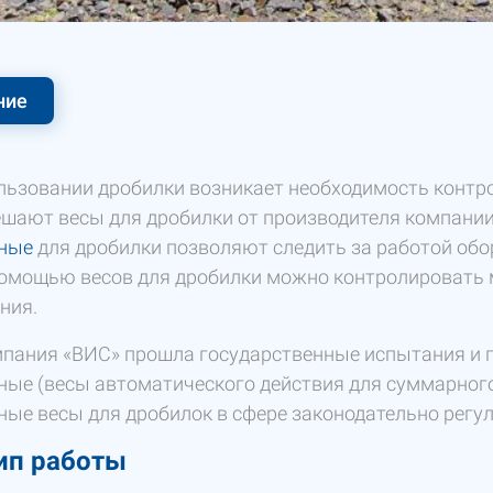
ние
льзовании дробилки возникает необходимость контро
ешают весы для дробилки от производителя компани
ные
для дробилки позволяют следить за работой обо
помощью весов для дробилки можно контролировать 
ния.
пания «ВИС» прошла государственные испытания и п
ные (весы автоматического действия для суммарного
ные весы для дробилок в сфере законодательно регу
ип работы