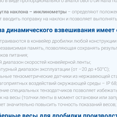
во в виде пропорционального аналогового сигнала по
угла наклона – инклинометры
– определяют положени
т вводить поправку на наклон и позволяет выполнят
а динамического взвешивания имеет 
траиваются в конвейер дробилки любой конструкции 
езависимая память, позволяющая сохранять резуль
ков питания;
 диапазон скоростей конвейерной ленты;
турный диапазон эксплуатации (от –20 до +50°С);
льные тензометрические датчики из нержавеющей с
агоприятных воздействий окружающей среды – IP 68
ние специальных тензодатчиков позволяет избежать
к на весы (толчки ленты в момент остановки или запус
ет значительно повысить точность показаний весов;
ерные весы для дробилки производс