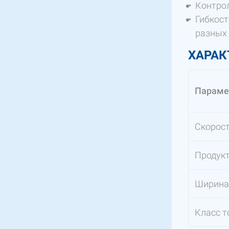
Контрол
Гибкост
разных 
ХАРАК
Парамет
Скорос
Продук
Ширина
Класс т