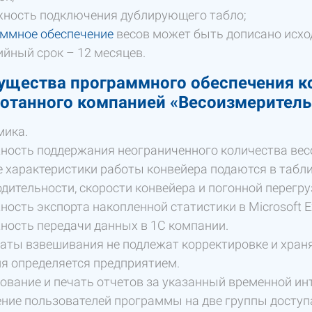
ность подключения дублирующего табло;
ммное обеспечение
весов может быть дописано исхо
ийный срок – 12 месяцев.
щества программного обеспечения ко
отанного компанией «Весоизмерител
мика.
ость поддержания неограниченного количества весо
 характеристики работы конвейера подаются в табл
дительности, скорости конвейера и погонной перегру
ость экспорта накопленной статистики в Microsoft Ex
ость передачи данных в 1С компании.
аты взвешивания не подлежат корректировке и храня
я определяется предприятием.
вание и печать отчетов за указанный временной ин
ние пользователей программы на две группы доступа