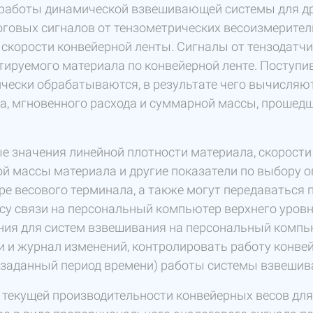
работы динамической взвешивающей системы для др
оговых сигналов от тензометрических весоизмерител
 скорости конвейерной ленты. Сигналы от тензодатч
тируемого материала по конвейерной ленте. Поступи
чески обрабатываются, в результате чего вычисляю
а, мгновенного расхода и суммарной массы, прошед
е значения линейной плотности материала, скорости
й массы материала и другие показатели по выбору 
ре весового терминала, а также могут передаватьс
су связи на персональный компьютер верхнего уровн
ния для систем взвешивания на персональный компь
и и журнал изменений, контролировать работу конве
а заданный период времени) работы системы взвешив
 текущей производительности конвейерных весов для