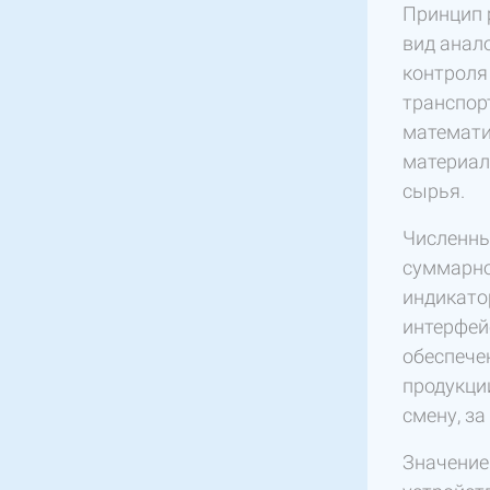
Принцип 
вид анал
контроля
транспор
математи
материал
сырья.
Численны
суммарно
индикато
интерфей
обеспече
продукци
смену, з
Значение