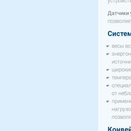
устройст
Датчики 
позволяе
Систем
весы вс
энергон
источни
широкий
темпера
специа
от небл
примене
нагрузо
позволя
Конвей