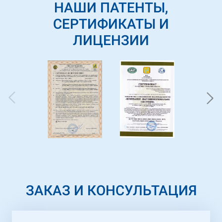
НАШИ ПАТЕНТЫ,
продолжение успешного и
взаимовыгодного сотрудничества в
СЕРТИФИКАТЫ И
будущих проектах.
ЛИЦЕНЗИИ
ЗАКАЗ И КОНСУЛЬТАЦИЯ