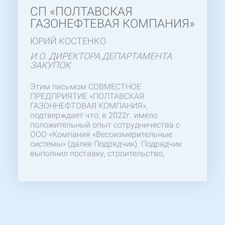
СП «ПОЛТАВСКАЯ
ГАЗОНЕФТЕВАЯ КОМПАНИЯ»
ЮРИЙ КОСТЕНКО
И.О. ДИРЕКТОРА ДЕПАРТАМЕНТА
ЗАКУПОК
Этим письмом СОВМЕСТНОЕ
ПРЕДПРИЯТИЕ «ПОЛТАВСКАЯ
ГАЗОННЕФТОВАЯ КОМПАНИЯ»,
подтверждает что, в 2022г. имело
положительный опыт сотрудничества с
ООО «Компания «Весоизмерительные
системы» (далее Подрядчик). Подрядчик
выполнил поставку, строительство,
монтаж и пусконаладку весов
автомобильных «80ВА-1-2ПМ-18». Желаем
отметить компетентность и
профессионализм Вашего персонала,
особенно ГИПа, осуществлявшего
своевременный контроль на протяжении
всего рабочего процесса. Надеемся на