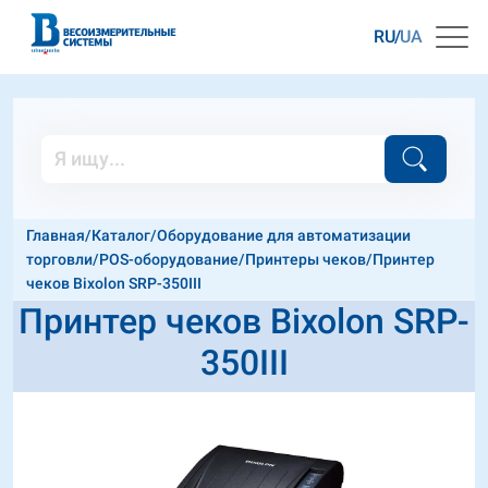
RU
UA
Главная
/
Каталог
/
Оборудование для автоматизации
торговли
/
POS-оборудование
/
Принтеры чеков
/
Принтер
чеков Bixolon SRP-350III
Принтер чеков Bixolon SRP-
350III