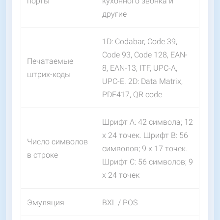
порты
кухонного звонка и
другие
1D: Codabar, Code 39,
Code 93, Code 128, EAN-
Печатаемые
8, EAN-13, ITF, UPC-A,
штрих-коды
UPC-E. 2D: Data Matrix,
PDF417, QR code
Шрифт А: 42 символа; 12
х 24 точек. Шрифт В: 56
Число символов
символов; 9 х 17 точек.
в строке
Шрифт С: 56 символов; 9
х 24 точек
Эмуляция
BXL / POS