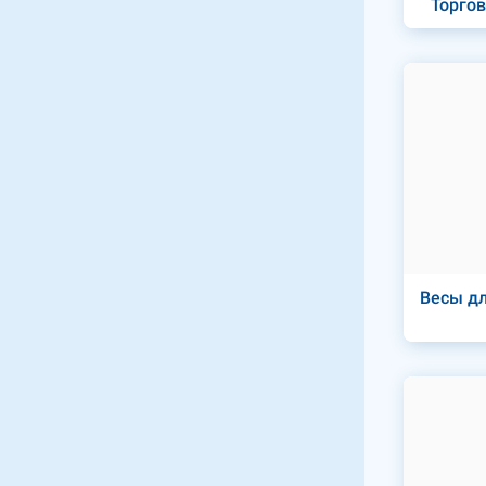
Торгов
Весы дл