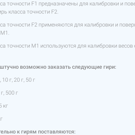
сса точности F1 предназначены для калибровки и пов
ирь класса точности F2.
са точности F2 применяются для калибровки и поверки
 M1.
сса точности M1 используются для калибровки весов 
.
штучно возможно заказать следующие гири:
г, 10 г, 20 г, 50 г
 г, 500 г
 5 кг
кг
ельно к гирям поставляются: