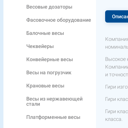
Весовые дозаторы
Описа
Фасовочное оборудование
Балочные весы
Компания
Чеквейеры
номиналь
Высокое 
Конвейерные весы
Компании
Весы на погрузчик
и точнос
Крановые весы
Гири изг
Весы из нержавеющей
Гири клас
стали
Гири клас
Платформенные весы
класса.