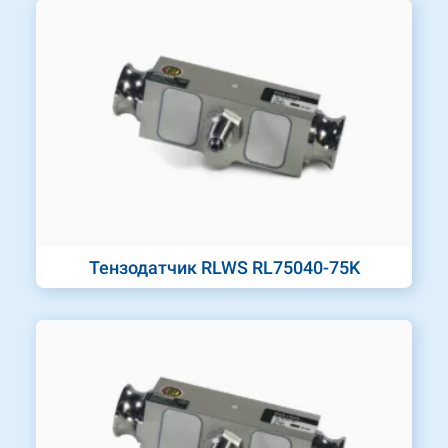
Тензодатчик RLWS RL75040-75K