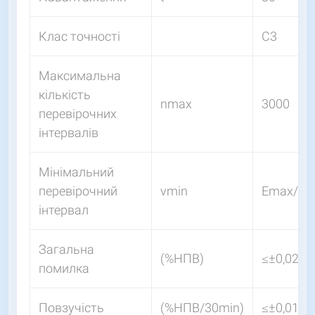
Клас точності
C3
Максимальна
кількість
nmax
3000
перевірочних
інтервалів
Мінімальний
перевірочний
vmin
Emax/10
інтервал
Загальна
(%НПВ)
≤±0,020
помилка
Повзучість
(%НПВ/30min)
≤±0,016