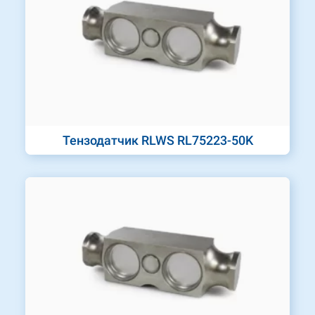
Тензодатчик RLWS RL75223-50K