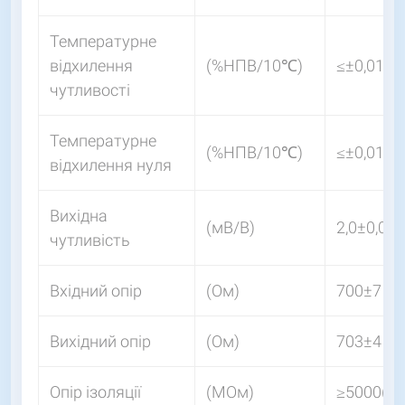
Температурне
відхилення
(%НПВ/10℃)
≤±0,011
чутливості
Температурне
(%НПВ/10℃)
≤±0,015
відхилення нуля
Вихідна
(мВ/В)
2,0±0,02
чутливість
Вхідний опір
(Ом)
700±7
Вихідний опір
(Ом)
703±4
Опір ізоляції
(MОм)
≥5000(5