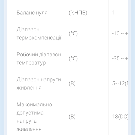
Баланс нуля
(%НПВ)
1
Діапазон
(℃)
-10～+40
термокомпенсації
Робочий діапазон
(℃)
-35～+70
температур
Діапазон напруги
(В)
5~12(DC
живлення
Максимально
допустима
(В)
18(DC)
напруга
живлення