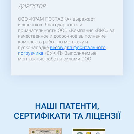
ДИРЕКТОР
ООО «КРАМ ПОСТАВКА» выражает
искреннюю благодарность и
признательность ООО «Компания «ВИС» за
качественное и досрочное выполнение
комплекса работ по монтажу и
пусконаладке
весов для фронтального
погрузчика
«ВУ-ФП» Выполняемые
монтажные работы силами ООО
«Компания «ВИС» производились с
высоким качеством при строгом
соблюдении охраны труда и сроков
выполнения. Наличие квалифицированных
специалистов, как в инженерно-
техническом составе, так и среди
непосредственных исполнителей,
НАШІ ПАТЕНТИ,
позволяет считать ООО «Компания «ВИС»
надежным партнером ООО «КРАМ
СЕРТИФІКАТИ ТА ЛІЦЕНЗІЇ
ПОСТАВКА»