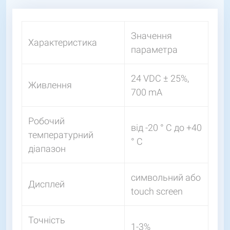
Значення
Характеристика
параметра
24 VDC ± 25%,
Живлення
700 mA
Робочий
від -20 ° С до +40
температурний
° С
діапазон
символьний або
Дисплей
touch screen
Точність
1-3%