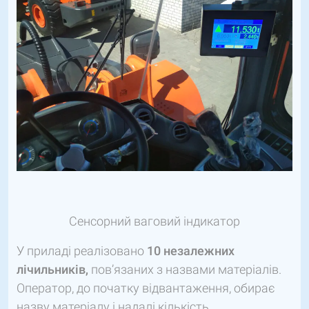
Сенсорний ваговий індикатор
У приладі реалізовано
10 незалежних
лічильників,
пов’язаних з назвами матеріалів.
Оператор, до початку відвантаження, обирає
назву матеріалу і надалі кількість