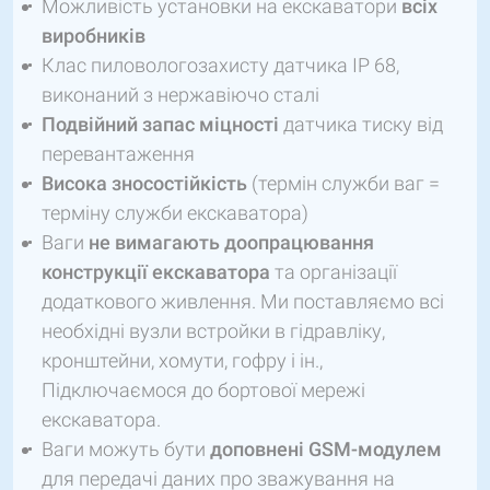
Можливість установки на екскаватори
всіх
виробників
Клас пиловологозахисту датчика IP 68,
виконаний з нержавіючо сталі
Подвійний запас міцності
датчика тиску від
перевантаження
Висока зносостійкість
(термін служби ваг =
терміну служби екскаватора)
Ваги
не вимагають доопрацювання
конструкції екскаватора
та організації
додаткового живлення. Ми поставляємо всі
необхідні вузли встройки в гідравліку,
кронштейни, хомути, гофру і ін.,
Підключаємося до бортової мережі
екскаватора.
Ваги можуть бути
доповнені GSM-модулем
для передачі даних про зважування на