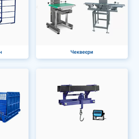
н
Чеквеєри