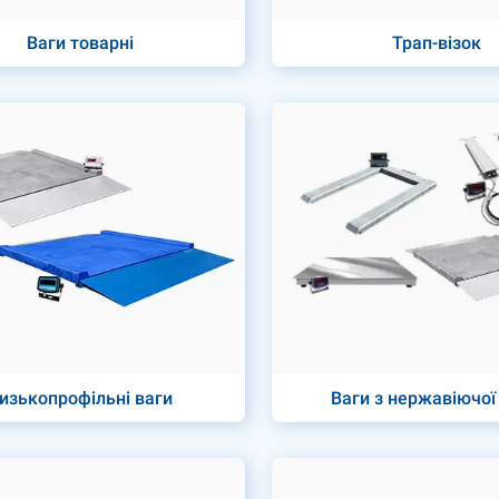
Ваги товарні
Трап-візок
изькопрофільні ваги
Ваги з нержавіючої 