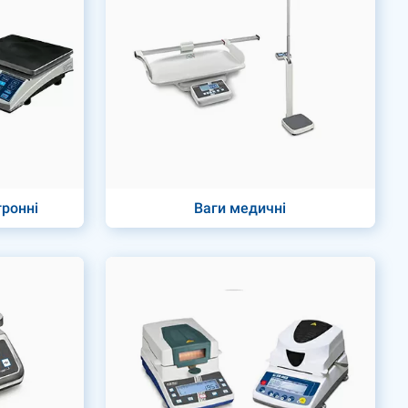
тронні
Ваги медичні