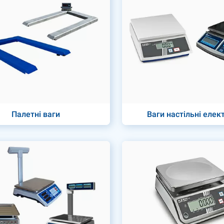
Палетні ваги
Ваги настільні елек