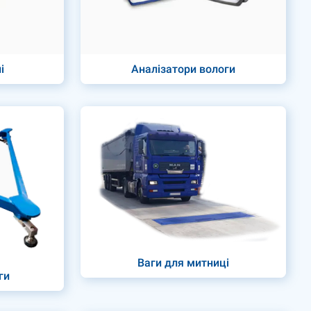
і
Аналізатори вологи
Ваги для митниці
ги