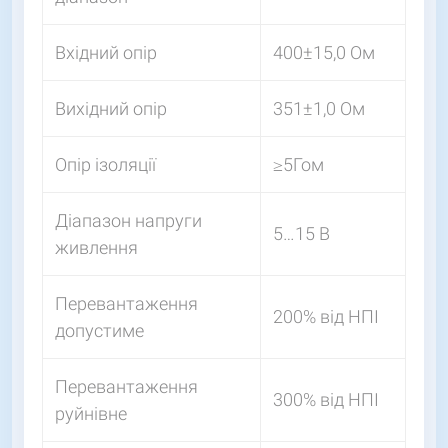
Вхідний опір
400±15,0 Ом
Вихідний опір
351±1,0 Ом
Опір ізоляції
≥5Гом
Діапазон напруги
5…15 В
живлення
Перевантаження
200% від НПІ
допустиме
Перевантаження
300% від НПІ
руйнівне