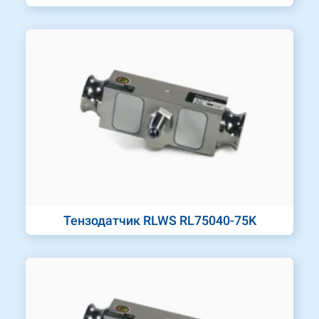
Тензодатчик RLWS RL75040-75K