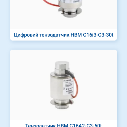
Цифровий тензодатчик HBM C16i3-C3-30t
Тензодатчик HBM C16A2-C3-60t