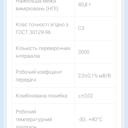
Найбільша межа
40,8 т
вимірювань (НПІ)
Клас точності згідно з
C3
ГОСТ 30129-96
Кількість перевірочних
3000
інтервалів
Робочий коефіцієнт
2,0±0,1% мВ/В
передачі
Комбінована похибка
≤±0,02
Робочий
температурний
-30…+40°С
діапазон