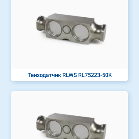
Тензодатчик RLWS RL75223-50K