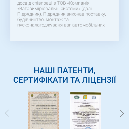
досвід співпраці з ТОВ «Компанія
«Ваговимірювальні системи» (далі
Підрядник). Підрядник виконав поставку,
будівництво, монтаж та
пусконалагоджуваня ваг автомобільних
«80ВА-1-2ПМ-18». Бажаємо відмітити
компетентність та професіоналізм Вашого
персоналу, особливо ГІПа, який здійснював
своєчасний контроль протягом усього
робочого процесу. Сподіваємось на
продовження успішної та взаємовигідної
співпраці у майбутніх проектах.
НАШІ ПАТЕНТИ,
СЕРТИФІКАТИ ТА ЛІЦЕНЗІЇ