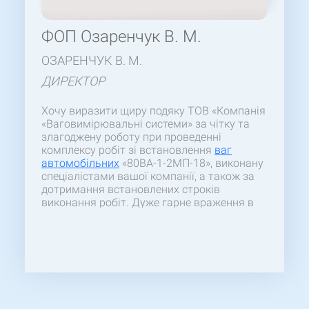
ФОП Озаренчук В. М.
ОЗАРЕНЧУК В. М.
ДИРЕКТОР
Хочу виразити щиру подяку ТОВ «Компанія
«Ваговимірювальні системи» за чітку та
злагоджену роботу при проведенні
комплексу робіт зі встановлення
ваг
автомобільних
«80ВА-1-2МП-18», виконану
спеціалістами вашої компанії, а також за
дотримання встановлених строків
виконання робіт. Дуже гарне враження в
процесі виробництва справила висока
оперативність вирішення робочих питань і
професіоналізм лінійного персоналу. В
зв’язку з цим хочеться відзначити великий
технічний потенціал кашої компанії і високу
кваліфікацію співробітників. Сподіваємось
на подальшу плідну та довготривалу
співпрацю.