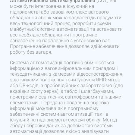
Автоматизована система управління
(АСУ) ваг
може бути інтегрована в існуючий на
підприємстві або заводі комплекс вагового
обладнання або ж можна заздалегідь продумати
весь технологічний процес, розробити схеми
майбутньої системи автоматизації та встановити
все необхідне обладнання і програмне
забезпечення паралельно з установкою ваг.
Програмне забезпечення дозволяє здійснювати
роботу без вагаря.
Система автоматизації постійно обмінюється
інформацією з ваговимірювальним приладом і
тензодатчиками, з камерами відеоспостереження,
з датчиками положення і зчитувачем RFID-міток
або QR-кодів, з пробовідбірних лабораторією (для
вказівки сорту зерна), з табло і шлагбаумами,
пристроями освітлення, світлофорами та іншими
елементами . Передача і подальша обробка
інформації можлива як в програмному
забезпеченні системи автоматизації, так і в
існуючій на підприємстві системі обліку. Метод
збору і обробки даних за допомогою системи
автоматизації дозволяє якісно аналізувати