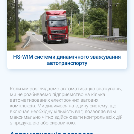
HS-WIM системи динамічного зважування
автотранспорту
Коли ми розглядаємо автоматизацію зважувань,
ми не розбиваємо підприємство на кілька
автоматизованих електронних вагових
комплексів. Ми дивимося на єдину систему, що
включає необхідну кількість ваг, дозволяє вам
максимально чітко здійснювати контроль всіх дій
з продукцією або сировиною.