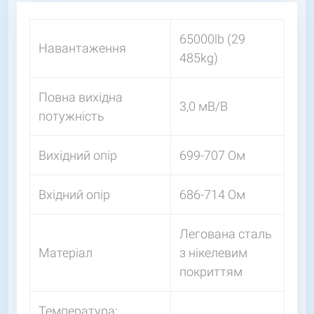
65000lb (29
Навантаження
485kg)
Повна вихідна
3,0 мВ/В
потужність
Вихідний опір
699-707 Ом
Вхідний опір
686-714 Ом
Легована сталь
Матеріал
з нікелевим
покриттям
Температура: