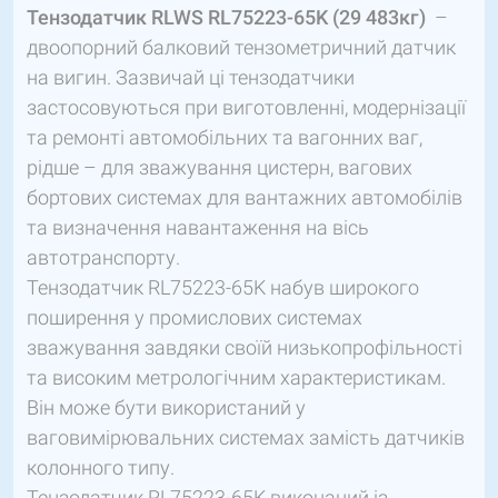
Тензодатчик
RLWS
RL75223-65K (29 483кг)
–
двоопорний балковий тензометричний датчик
на вигин. Зазвичай ці тензодатчики
застосовуються при виготовленні, модернізації
та ремонті автомобільних та вагонних ваг,
рідше – для зважування цистерн, вагових
бортових системах для вантажних автомобілів
та визначення навантаження на вісь
автотранспорту.
Тензодатчик RL75223-65K набув широкого
поширення у промислових системах
зважування завдяки своїй низькопрофільності
та високим метрологічним характеристикам.
Він може бути використаний у
ваговимірювальних системах замість датчиків
колонного типу.
Тензодатчик RL75223-65K виконаний із