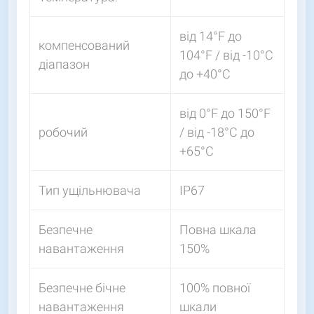
від 14°F до
компенсований
104°F / від -10°С
діапазон
до +40°С
від 0°F до 150°F
робочий
/ від -18°С до
+65°С
Тип ущільнювача
IP67
Безпечне
Повна шкала
навантаження
150%
Безпечне бічне
100% повної
навантаження
шкали