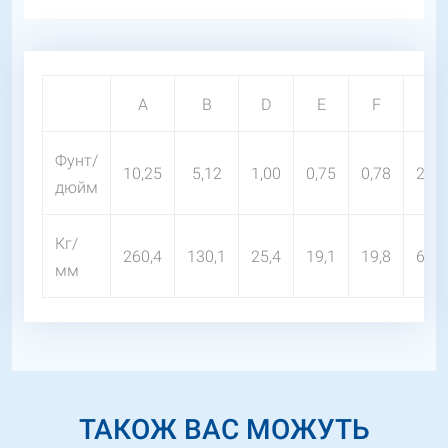
A
B
D
E
F
G
Фунт/
10,25
5,12
1,00
0,75
0,78
2,40
дюйм
Кг/
260,4
130,1
25,4
19,1
19,8
61,0
мм
ТАКОЖ ВАС МОЖУТЬ