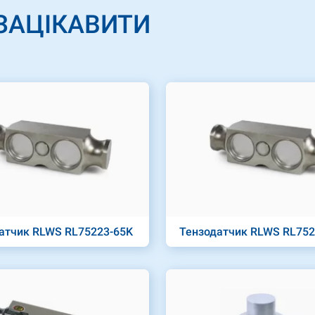
ЗАЦІКАВИТИ
атчик RLWS RL75223-65K
Тензодатчик RLWS RL752