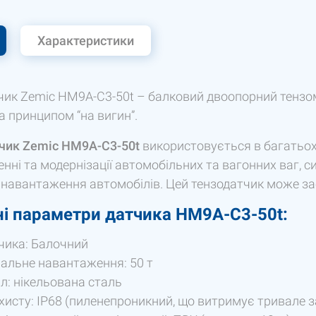
Характеристики
чик Zemic HM9А-C3-50t – балковий двоопорний тензом
 принципом “на вигин”.
чик Zemic HM9А-C3-50t
використовується в багатьох
нні та модернізації автомобільних та вагонних ваг,
 навантаження автомобілів. Цей тензодатчик може за
і параметри датчика HM9А-C3-50t:
чика: Балочний
альне навантаження: 50 т
л: нікельована сталь
хисту: IP68 (пиленепроникний, що витримує тривале з