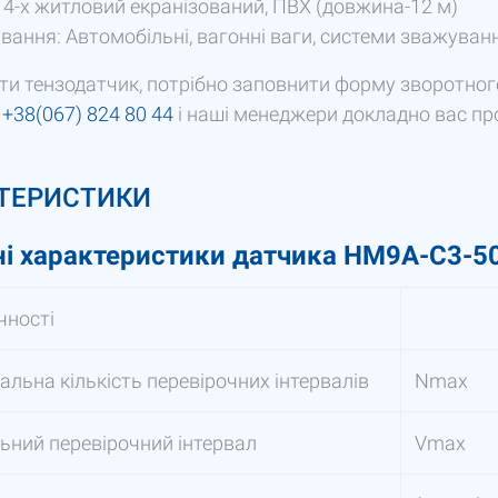
 4-х житловий екранізований, ПВХ (довжина-12 м)
вання: Автомобільні, вагонні ваги, системи зважуван
и тензодатчик, потрібно заповнити форму зворотного
у
+38(067) 824 80 44
і наші менеджери докладно вас п
ТЕРИСТИКИ
ні характеристики датчика HM9А-C3-50
чності
льна кількість перевірочних інтервалів
Nmax
ьний перевірочний інтервал
Vmax