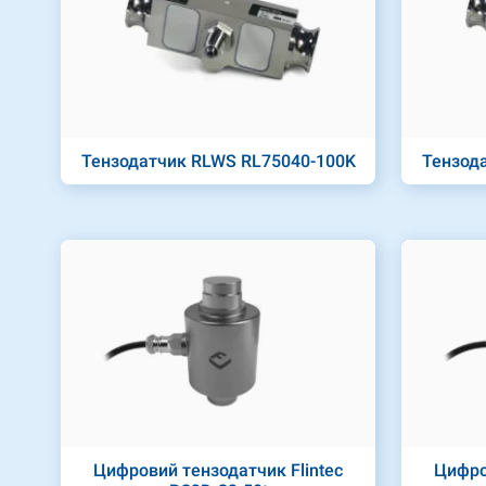
Тензодатчик RLWS RL75040-100K
Тензод
Цифровий тензодатчик Flintec
Цифро