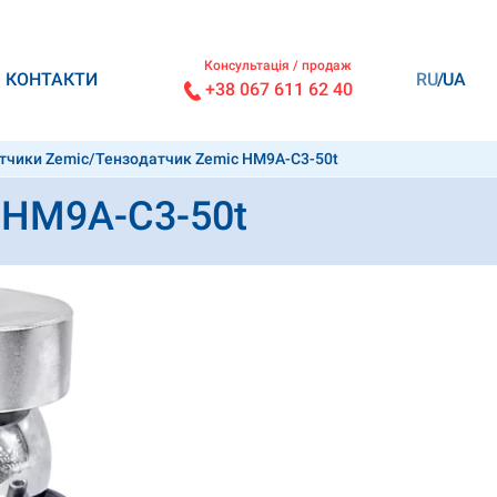
Консультація / продаж
КОНТАКТИ
RU
UA
+38 067 611 62 40
тчики Zemic
/
Тензодатчик Zemic HM9А-C3-50t
 HM9А-C3-50t