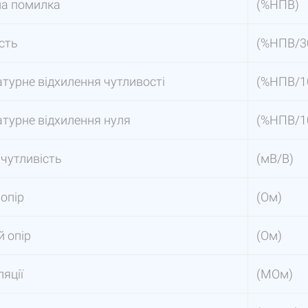
на помилка
(%НПВ)
сть
(%НПВ/3
турне відхилення чутливості
(%НПВ/1
турне відхилення нуля
(%НПВ/1
 чутливість
(мВ/В)
 опір
(Ом)
й опір
(Ом)
ляції
(МОм)