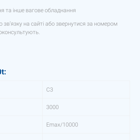
ня та інше вагове обладнання
 зв’язку на сайті або звернутися за номером
роконсультують.
t:
С3
3000
Emax/10000