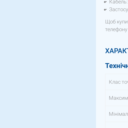
Кабель:
Застосу
Щоб купит
телефон
ХАРАК
Техніч
Клас то
Максима
Мінімал