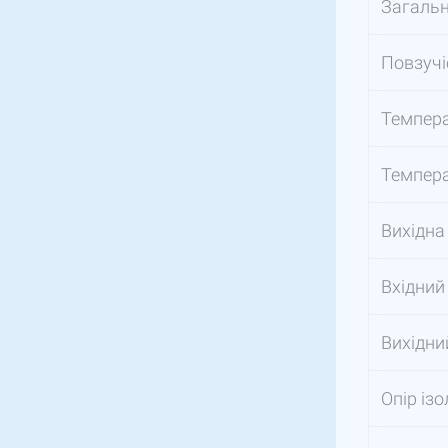
Загаль
Повзучі
Темпера
Темпера
Вихідна
Вхідний
Вихідни
Опір ізо