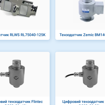
атчик RLWS RL75040-125K
Тензодатчик Zemic BM14
вий тензодатчик Flintec
Цифровий тензодатчик F