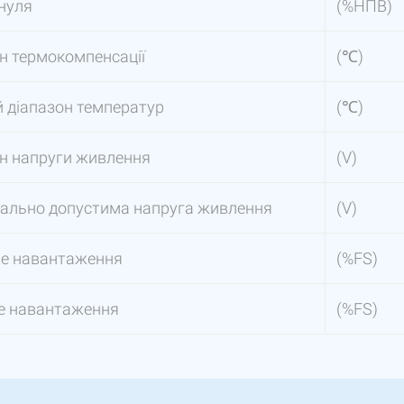
нуля
(%НПВ)
н термокомпенсації
(℃)
 діапазон температур
(℃)
н напруги живлення
(V)
ально допустима напруга живлення
(V)
не навантаження
(%FS)
е навантаження
(%FS)