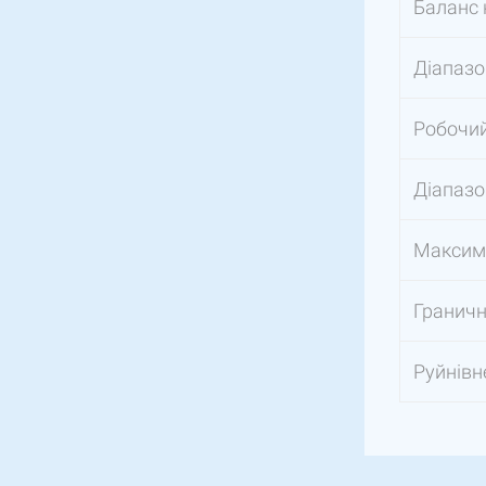
Баланс 
Діапазо
Робочий
Діапазо
Максим
Гранич
Руйнівн