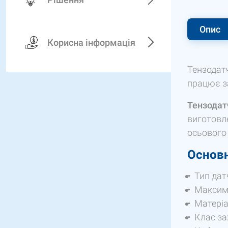
Опис
Корисна інформація
Тензодат
працює за
Тензодат
виготовле
осьового
Основн
Тип дат
Максим
Матеріа
Клас за