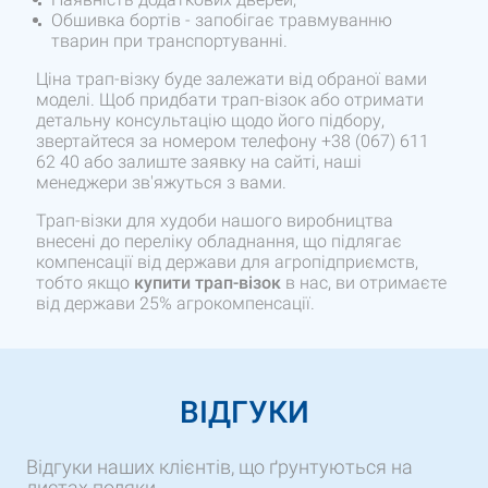
Обшивка бортів - запобігає травмуванню
тварин при транспортуванні.
Ціна трап-візку буде залежати від обраної вами
моделі. Щоб придбати трап-візок або отримати
детальну консультацію щодо його підбору,
звертайтеся за номером телефону +38 (067) 611
62 40 або залиште заявку на сайті, наші
менеджери зв'яжуться з вами.
Трап-візки для худоби нашого виробництва
внесені до переліку обладнання, що підлягає
компенсації від держави для агропідприємств,
тобто якщо
купити
трап-візок
в нас, ви отримаєте
від держави 25% агрокомпенсації.
ВІДГУКИ
Відгуки наших клієнтів, що ґрунтуються на
листах подяки