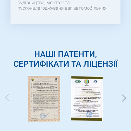
будівництво, монтаж та
пусконалагоджуваня ваг автомобільних
«80ВА-1-2ПМ-18». Бажаємо відмітити
компетентність та професіоналізм Вашого
персоналу, особливо ГІПа, який здійснював
своєчасний контроль протягом усього
робочого процесу. Сподіваємось на
продовження успішної та взаємовигідної
співпраці у майбутніх проектах.
НАШІ ПАТЕНТИ,
СЕРТИФІКАТИ ТА ЛІЦЕНЗІЇ