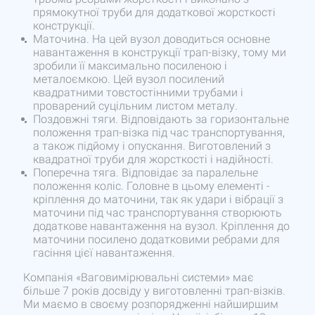
прямокутної труби для додаткової жорсткості
конструкції.
Маточина. На цей вузол доводиться основне
навантаження в конструкції трап-візку, тому ми
зробили її максимально посиленою і
металоємкою. Цей вузол посилений
квадратними товстостінними трубами і
проварений суцільним листом металу.
Поздовжні тяги. Відповідають за горизонтальне
положення трап-візка під час транспортування,
а також підйому і опускання. Виготовлений з
квадратної труби для жорсткості і надійності.
Поперечна тяга. Відповідає за паралельне
положення коліс. Головне в цьому елементі -
кріплення до маточини, так як удари і вібрації з
маточини під час транспортування створюють
додаткове навантаження на вузол. Кріплення до
маточини посилено додатковими ребрами для
гасіння цієї навантаження.
Компанія «Ваговимірювальні системи» має
більше 7 років досвіду у виготовленні трап-візків.
Ми маємо в своєму розпорядженні найширшим