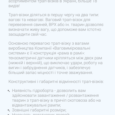
асортиментом трап-візків в Україні, більше 18
видів!
Трап-візки діляться в першу чергу на два типи:
вагові та невагові. Ваговий трап-візок для
перевезення свиней, ВРХ або ін. тварин дозволяє
визначати живу вагу, що допоможе вам істотно
заощадити свій час.
Основною перевагою трап-візку з вагами
виробництва Компанії «Ваговимірювальні
системи» є її конструкція «рама в рамі»:
тензометричні датчики кріпляться між двох рам
(нижній і верхній), що виключає удари, роботу на
вигин і забруднення датчиків, і забезпечує
більший запас міцності і точне зважування.
Конструктивні і габаритні відмінності трап-візків:
Наявність гідроборта - дозволить вам
здійснювати завантаження / розвантаження
тварин з трап-візку в причіп скотовоза або на
відвантажувальні рампи;
Зовнішні габаритні розміри;
Наявність додаткових дверей;