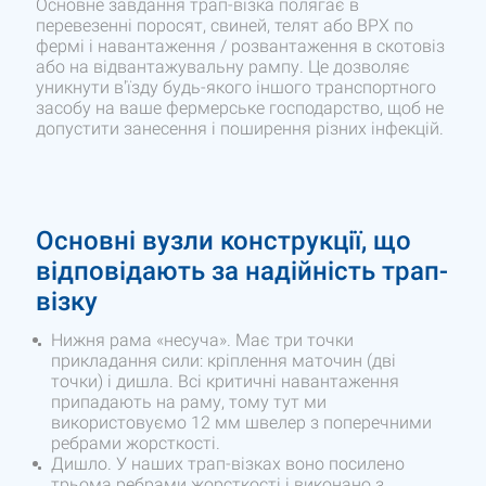
Основне завдання трап-візка полягає в
перевезенні поросят, свиней, телят або ВРХ по
фермі і навантаження / розвантаження в скотовіз
або на відвантажувальну рампу. Це дозволяє
уникнути в'їзду будь-якого іншого транспортного
засобу на ваше фермерське господарство, щоб не
допустити занесення і поширення різних інфекцій.
Основні вузли конструкції, що
відповідають за надійність трап-
візку
Нижня рама «несуча». Має три точки
прикладання сили: кріплення маточин (дві
точки) і дишла. Всі критичні навантаження
припадають на раму, тому тут ми
використовуємо 12 мм швелер з поперечними
ребрами жорсткості.
Дишло. У наших трап-візках воно посилено
трьома ребрами жорсткості і виконано з