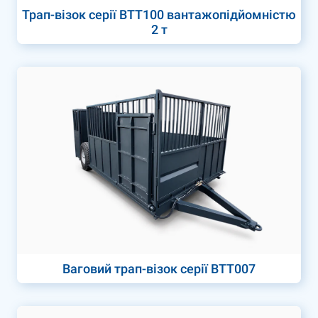
Трап-візок серії ВТТ100 вантажопідйомністю
2 т
Ваговий трап-візок серії ВТТ007