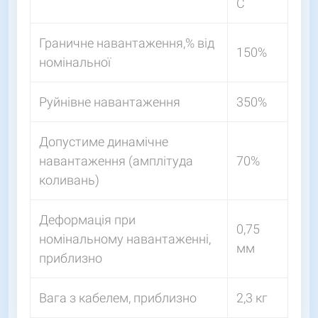
С
Граничне навантаження,% від
150%
номінальної
Руйнівне навантаження
350%
Допустиме динамічне
навантаження (амплітуда
70%
коливань)
Деформація при
0,75
номінальному навантаженні,
мм
приблизно
Вага з кабелем, приблизно
2,3 кг