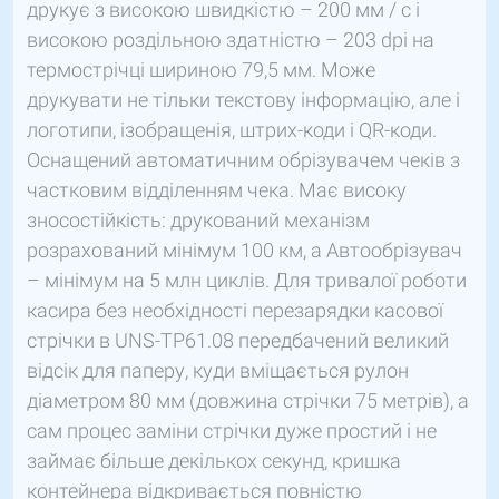
друкує з високою швидкістю – 200 мм / с і
високою роздільною здатністю – 203 dpi на
термострічці шириною 79,5 мм. Може
друкувати не тільки текстову інформацію, але і
логотипи, ізобращенія, штрих-коди і QR-коди.
Оснащений автоматичним обрізувачем чеків з
частковим відділенням чека. Має високу
зносостійкість: друкований механізм
розрахований мінімум 100 км, а Автообрізувач
– мінімум на 5 млн циклів. Для тривалої роботи
касира без необхідності перезарядки касової
стрічки в UNS-TP61.08 передбачений великий
відсік для паперу, куди вміщається рулон
діаметром 80 мм (довжина стрічки 75 метрів), а
сам процес заміни стрічки дуже простий і не
займає більше декількох секунд, кришка
контейнера відкривається повністю