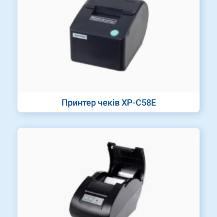
Принтер чеків XP-C58E