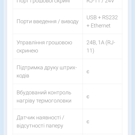
Порт грошової скрині
RJ-11 / 24V
USB + RS232
Порти введення / виводу
+ Ethernet
Управління грошовою
24В, 1А (RJ-
скринею
11)
Підтримка друку штрих-
є
кодів
Вбудований контроль
є
нагріву термоголовки
Датчик наявності /
є
відсутності паперу