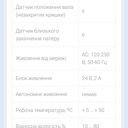
Датчик положення вала
є
(незакритих кришки)
Датчик близького
є
закінчення паперу
АС: 120-230
Живлення від мережі
В; 50-60 Гц
Блок живлення
24 В, 2 А
Автономне живлення
немає
Робоча температура, ºC
+ 5 … + 50
Відносна вологість,%
10 … 80