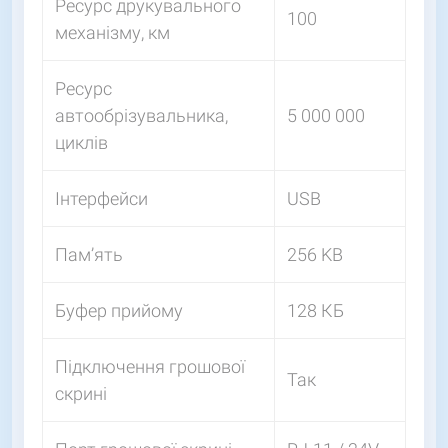
Ресурс друкувального
100
механізму, км
Ресурс
автообрізувальника,
5 000 000
циклів
Інтерфейси
USB
Пам’ять
256 KB
Буфер прийому
128 КБ
Підключення грошової
Так
скрині