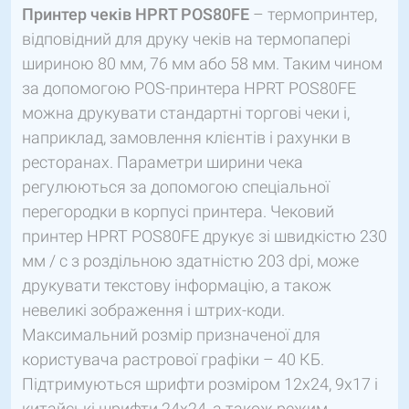
Принтер чеків HPRT POS80FE
– термопринтер,
відповідний для друку чеків на термопапері
шириною 80 мм, 76 мм або 58 мм. Таким чином
за допомогою POS-принтера HPRT POS80FE
можна друкувати стандартні торгові чеки і,
наприклад, замовлення клієнтів і рахунки в
ресторанах. Параметри ширини чека
регулюються за допомогою спеціальної
перегородки в корпусі принтера. Чековий
принтер HPRT POS80FE друкує зі швидкістю 230
мм / с з роздільною здатністю 203 dpi, може
друкувати текстову інформацію, а також
невеликі зображення і штрих-коди.
Максимальний розмір призначеної для
користувача растрової графіки – 40 КБ.
Підтримуються шрифти розміром 12х24, 9х17 і
китайські шрифти 24х24, а також режим