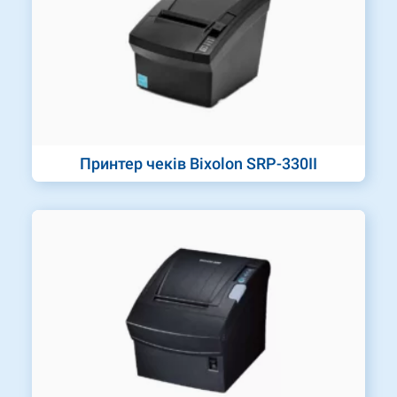
Принтер чеків Bixolon SRP-330II