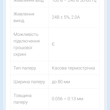
Живлення вхід.
100 В – 240 В 50-60 Гц
Живлення
24В ± 5%, 2.0A
вихід.
Можливість
підключення
Є
грошової
скрині
Тип паперу
Касова термострічка
Ширина паперу
до 80 мм
Товщина
0.056 ~ 0.13 мм
паперу