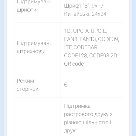
Підтримувані
Шрифт “B”: 9х17
шрифти
Китайські: 24х24
1D: UPC-A, UPC-E,
EAN8, EAN13, CODE39,
Підтримувані
ITF, CODEBAR,
штрих-коди
CODE128, CODE93 2D:
QR code
Режим
Є
сторінок
Підтримка
растрового друку з
різною щільністю і
друк