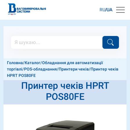
RU
UA
Головна
/
Каталог
/
Обладнання для автоматизації
торгівлі
/
POS-обладнання
/
Принтери чеків
/
Принтер чеків
HPRT POS80FE
Принтер чеків HPRT
POS80FE