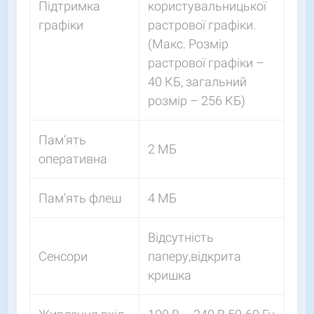
Підтримка
користувальницької
графіки
растрової графіки.
(Макс. Розмір
растрової графіки –
40 КБ, загальний
розмір – 256 КБ)
Пам’ять
2 МБ
оперативна
Пам’ять флеш
4 МБ
Відсутність
Сенсори
паперу,відкрита
кришка