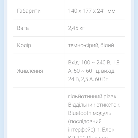
Габарити
140 x 177 x 241 мм
Вага
2,45 кг
Колір
темно-сірий, білий
Вхід: 100 ~ 240 В, 1,8
Живлення
А, 50 ~ 60 Гц, вихід:
24 В, 2,5 A, 60 Вт
гільйотинний різак;
Віддільник етикеток;
Bluetooth модуль
(послідовний
інтерфейс) h; Блок
KP-200 Plus для