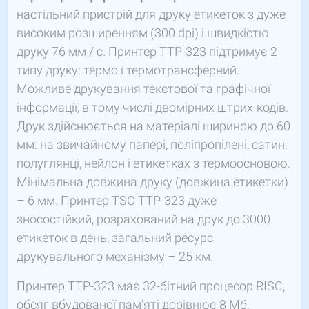
настільний пристрій для друку етикеток з дуже
високим розширенням (300 dpi) і швидкістю
друку 76 мм / с. Принтер TTP-323 підтримує 2
типу друку: термо і термотрансферний.
Можливе друкування текстової та графічної
інформації, в тому числі двомірних штрих-кодів.
Друк здійснюється на матеріалі шириною до 60
мм: на звичайному папері, поліпропілені, сатин,
полуглянці, нейлон і етикетках з термоосновою.
Мінімальна довжина друку (довжина етикетки)
– 6 мм. Принтер TSC TTP-323 дуже
зносостійкий, розрахований на друк до 3000
етикеток в день, загальний ресурс
друкувального механізму – 25 км.
Принтер TTP-323 має 32-бітний процесор RISC,
обсяг вбудованої пам’яті дорівнює 8 Мб,