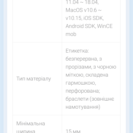
11.04 ~ 18.04,
MacOS v10.6 ~
v10.15, iOS SDK,
Android SDK, WinCE
mob
Етикетка:
безперервна, з
прорізами, з чорною
міткою, складена
Тип матеріалу
гармошкою,
перфорована;
браслети (зовнішнє
намотування)
Мінімальна
ширина
15 мм