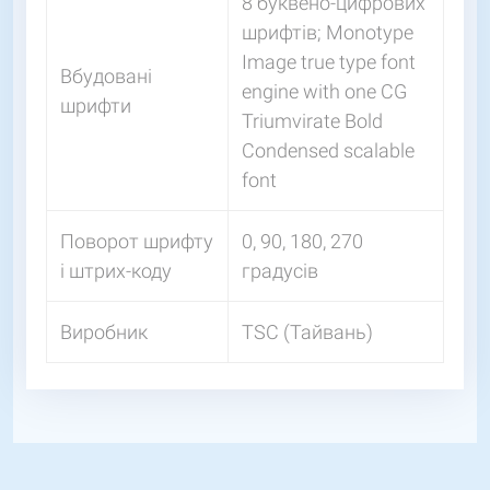
8 буквено-цифрових
шрифтів; Monotype
Image true type font
Вбудовані
engine with one CG
шрифти
Triumvirate Bold
Condensed scalable
font
Поворот шрифту
0, 90, 180, 270
і штрих-коду
градусів
Виробник
TSC (Тайвань)