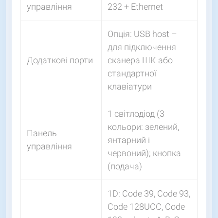
управління
232 + Ethernet
Опція: USB host –
для підключення
Додаткові порти
сканера ШК або
стандартної
клавіатури
1 світлодіод (3
кольори: зелений,
Панель
янтарний і
управління
червоний); кнопка
(подача)
1D: Code 39, Code 93,
Code 128UCC, Code