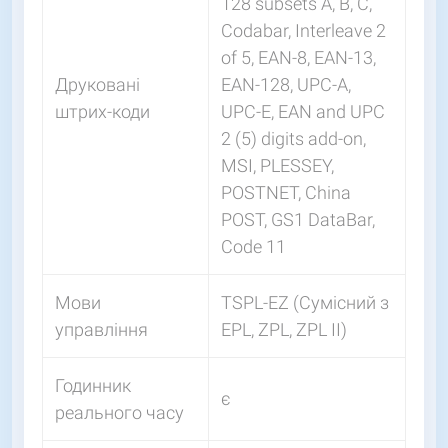
128 subsets A, B, C,
Codabar, Interleave 2
of 5, EAN-8, EAN-13,
Друковані
EAN-128, UPC-A,
штрих-коди
UPC-E, EAN and UPC
2 (5) digits add-on,
MSI, PLESSEY,
POSTNET, China
POST, GS1 DataBar,
Code 11
Мови
TSPL-EZ (Сумісний з
управління
EPL, ZPL, ZPL II)
Годинник
є
реального часу