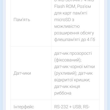
Flash ROM, Роз’єм
для карт пам’яті
Пам’ять
microSD з
можливістю
розширення обсягу
флешпам’яті до 4 Гб
датчик прозорості
(фіксований);
датчик чорної мітки
Датчики
(рухливий); датчик
відкритої кришки;
датчик кінця
риббона
Інтерфейс
RS-232 + USB; RS-