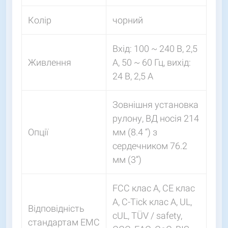
Колір
чорний
Вхід: 100 ~ 240 В, 2,5
Живлення
А, 50 ~ 60 Гц, вихід:
24 В, 2,5 A
Зовнішня установка
рулону, ВД носія 214
Опції
мм (8.4 “) з
сердечником 76.2
мм (3”)
FCC клас A, CE клас
A, C-Tick клас A, UL,
Відповідність
cUL, TÜV / safety,
стандартам EMC