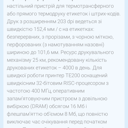
настільний пристрій для термотрансферного
або прямого термодруку етикеток і штрих-кодів.
Друк з розширенням 203 dpi ведеться зі
швидкістю 152,4 мм / с на етикетках:
безперервних, з прорізами, з чорною міткою,
перфорованих (з намотуванням назовні)
шириною до 101,6 мм. Ресурс друкувального
механізму 25 км, рекомендовану кількість
друкованих етикеток – 4000 в день. Для
швидкої роботи принтер TE200 оснащений
швидкісним 32-бітовим RISC-процесором з
частотою 400 МГц, оперативним
запам’ятовуючим пристроєм з довільною
вибіркою (DRAM) обсягом 16 Мб і
флешпам’яттю об’ємом 8 Мб, що повністю
виключає час очікування перед початком