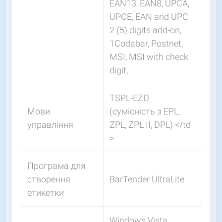
EAN13, EAN8, UPCA,
UPCE, EAN and UPC
2 (5) digits add-on,
1Codabar, Postnet,
MSI, MSI with check
digit,
TSPL-EZD
Мови
(сумісність з EPL,
управління
ZPL, ZPL II, DPL)
</td
>
Програма для
створення
BarTender UltraLite
етикетки
Windows Vista,