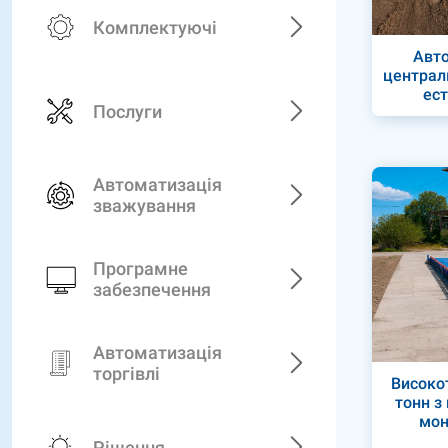
Комплектуючі
Авто
централ
ес
Послуги
Автоматизація
зважування
Програмне
забезпечення
Автоматизація
торгівлі
Високот
тонн з
мон
Рішення