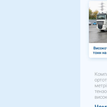
Високот
тонн н
Комп
ортот
метрі
тензо
висок