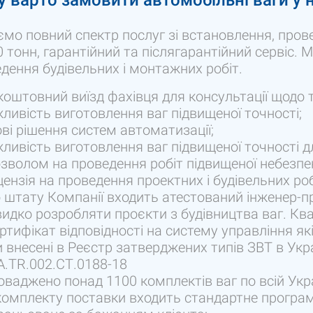
 варто замовити автомобільні ваги у н
мо повний спектр послуг зі встановлення, прове
0 тонн, гарантійний та післягарантійний сервіс. М
дення будівельних і монтажних робіт.
коштовний виїзд фахівця для консультації щодо т
ливість виготовлення ваг підвищеної точності;
ові рішення систем автоматизації;
ливість виготовлення ваг підвищеної точності 
зволом на проведення робіт підвищеної небезпе
цензія на проведення проектних і будівельних роб
 штату Компанії входить атестований інженер-пр
идко розробляти проєкти з будівництва ваг. Ква
ртифікат відповідності на систему управління які
 внесені в Реєстр затверджених типів ЗВТ в Укра
.TR.002.СТ.0188-18
оваджено понад 1100 комплектів ваг по всій Укра
комплекту поставки входить стандартне програм