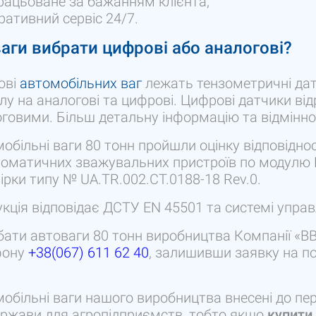
рацьоване за бажанням клієнта;
ративний сервіс 24/7.
ваги вибрати цифрові або аналогові?
ові
автомобільних ваг
лежать тензометричні дат
лу на аналогові та цифрові. Цифрові датчики ві
говими. Більш детальну інформацію та відмінно
обільні ваги 80 тонн пройшли оцінку відповідно
оматичних зважувальних пристроїв по модулю В 
ірки типу № UA.TR.002.CT.0188-18 Rev.0.
кція відповідає ДСТУ EN 45501 та системі управ
ати автоваги 80 тонн виробництва Компанії «
фону
+38(067) 611 62 40
, залишивши заявку на п
обільні ваги нашого виробництва внесені до пер
ержави для агропідприємств, тобто якщо
купити