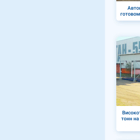
Авто
готовом
Високот
тонн на