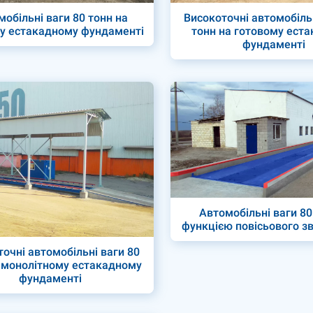
мобільні ваги 80 тонн на
Високоточні автомобіль
у естакадному фундаменті
тонн на готовому ест
фундаменті
Автомобільні ваги 80
функцією повісьового з
очні автомобільні ваги 80
 монолітному естакадному
фундаменті