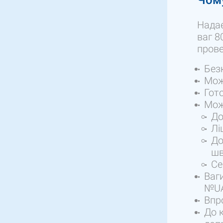
Чому
Надає
ваг 8
прове
Без
Мож
Гот
Мож
До
Лі
До
шв
Се
Ваги
№UA
Впр
До 