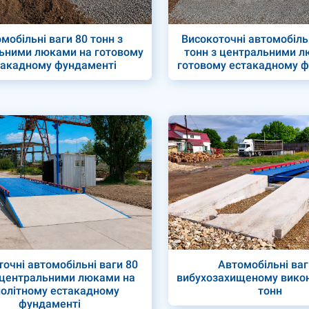
мобільні ваги 80 тонн з
Високоточні автомобіль
ьними люками на готовому
тонн з центральними л
такадному фундаменті
готовому естакадному 
очні автомобільні ваги 80
Автомобільні ваг
 центральними люками на
вибухозахищеному викон
олітному естакадному
тонн
фундаменті