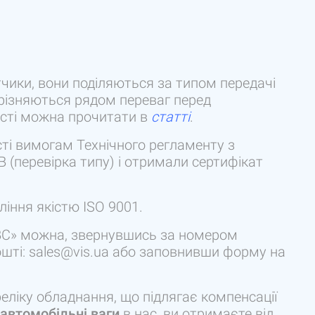
чики, вони поділяються за типом передачі
дрізняються рядом переваг перед
сті можна прочитати в
статті
.
сті вимогам Технічного регламенту з
(перевірка типу) і отримали сертифікат
ління якістю ISO 9001.
ВВС» можна, звернувшись за номером
ошті: sales@vis.ua або заповнивши форму на
еліку обладнання, що підлягає компенсації
автомобільні ваги
в нас, ви отримаєте від