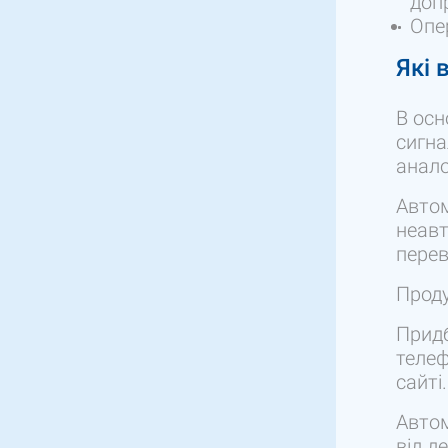
доп
Опе
Які 
В осн
сигна
анало
Автом
неавт
перев
Проду
Придб
теле
сайті.
Автом
від д