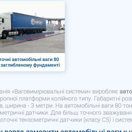
очні автомобільні ваги 80
а заглибленому фундаменті
анія «Ваговимірювальні системи» виробляє
авто
ропної платформи колійного типу. Габаритні роз
в, ширина - 3 метри. На автомобільні ваги 80 т
метричні датчики. Для більш точного зважува
оточні тензометричні датчики (класу C5) і систе