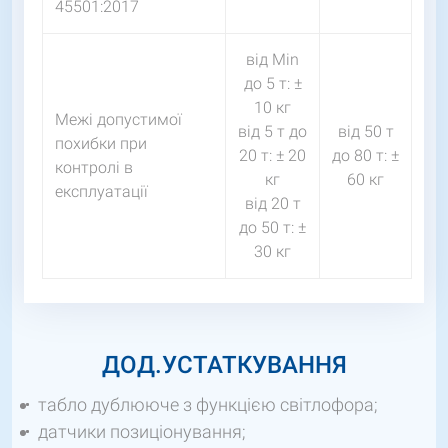
45501:2017
від Мin
до 5 т: ±
10 кг
Межі допустимої
від 5 т до
від 50 т
похибки при
20 т: ± 20
до 80 т: ±
контролі в
кг
60 кг
експлуатації
від 20 т
до 50 т: ±
30 кг
ДОД.УСТАТКУВАННЯ
табло дублююче з функцією світлофора;
датчики позиціонування;