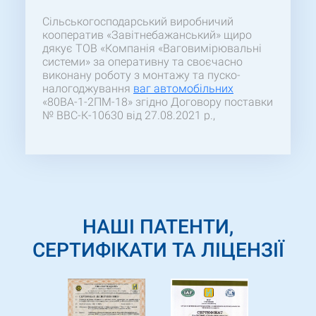
Сільськогосподарський виробничий
кооператив «Завітнебажанський» щиро
дякує ТОВ «Компанія «Ваговимірювальні
системи» за оперативну та своєчасно
виконану роботу з монтажу та пуско-
налогоджування
ваг автомобільних
«80ВА-1-2ПМ-18» згідно Договору поставки
№ ВВС-К-10630 від 27.08.2021 р.,
встановлених за адресою: с. Завітне
Бажання, Великоновосілківський р-н,
Донецька обл. Після закінчення робіт
залишилося приємне враження від
співпраці. А також хочеться окремо
відзначити високий професійний рівень
усіх співробітників Компанії.
НАШІ ПАТЕНТИ,
СЕРТИФІКАТИ ТА ЛІЦЕНЗІЇ