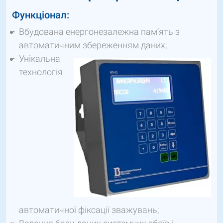
Функціонал:
Вбудована енергонезалежна пам’ять з
автоматичним збереженням даних;
Унікальна
технологія
автоматичної фіксації зважувань;