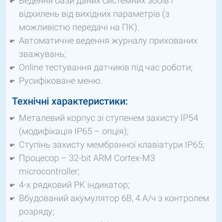
Ведення бази даних системних збоїв і
відхилень від вихідних параметрів (з
можливістю передачі на ПК).
Автоматичне ведення журналу прихованих
зважувань;
Online тестування датчиків під час роботи;
Русифіковане меню.
Технічні характеристики:
Металевий корпус зі ступенем захисту IP54
(модифікація IP65 – опція);
Ступінь захисту мембранної клавіатури IP65;
Процесор – 32-bit ARM Cortex-M3
microcontroller;
4-х рядковий РК індикатор;
Вбудований акумулятор 6В, 4 А/ч з контролем
розряду;