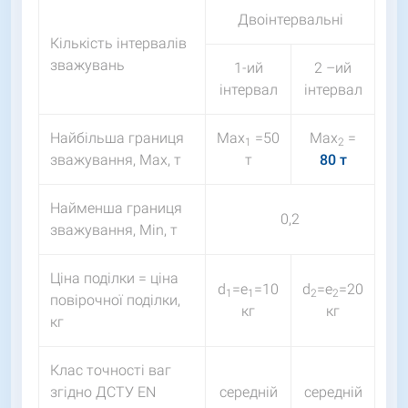
Двоінтервальні
Кількість інтервалів
зважувань
1-ий
2 –ий
інтервал
інтервал
Найбільша границя
Мах
=50
Мах
=
1
2
зважування, Мах, т
т
80 т
Найменша границя
0,2
зважування, Мin, т
Ціна поділки = ціна
d
=e
=10
d
=e
=20
1
1
2
2
повірочної поділки,
кг
кг
кг
Клас точності ваг
згідно ДСТУ EN
середній
середній