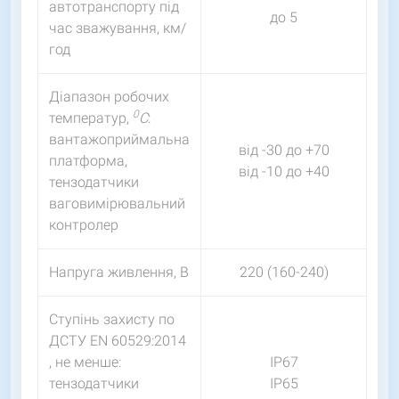
автотранспорту під
до 5
час зважування, км/
год
Діапазон робочих
0
температур,
С
:
вантажоприймальна
від -30 до +70
платформа,
від -10 до +40
тензодатчики
ваговимірювальний
контролер
Напруга живлення, В
220 (160-240)
Ступінь захисту по
ДСТУ EN 60529:2014
, не менше:
IP67
тензодатчики
IP65