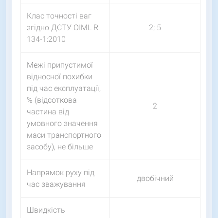
Клас точності ваг
згідно ДСТУ OIML R
2; 5
134-1:2010
Межі припустимої
відносної похибки
під час експлуатації,
% (відсоткова
2
частина від
умовного значення
маси транспортного
засобу), не більше
Напрямок руху під
двобічний
час зважування
Швидкість