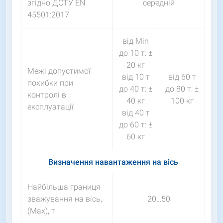
згідно ДСТУ EN
середній
45501:2017
від Мin
до 10 т: ±
20 кг
Межі допустимої
від 10 т
від 60 т
похибки при
до 40 т: ±
до 80 т: ±
контролі в
40 кг
100 кг
експлуатації
від 40 т
до 60 т: ±
60 кг
Визначення навантаження на вісь
Найбільша границя
зважування на вісь,
20…50
(Max), т