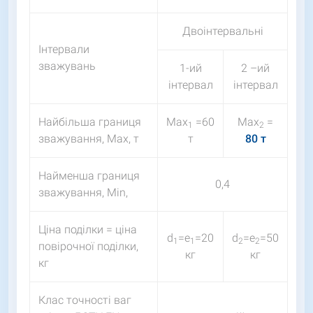
Двоінтервальні
Інтервали
зважувань
1-ий
2 –ий
інтервал
інтервал
Найбільша границя
Мах
=60
Мах
=
1
2
зважування, Мах, т
т
80 т
Найменша границя
0,4
зважування, Мin,
Ціна поділки = ціна
d
=e
=20
d
=e
=50
1
1
2
2
повірочної поділки,
кг
кг
кг
Клас точності ваг