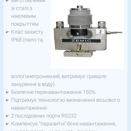
Виготовлений
зі сталі з
нікелевим
покрыттям
Клас захисту
IP68 (пило та
вологонепроникний, витримує тривале
занурення в воду)
Безпечне перенавантаження 150%
Підтримує технологію визначення вісьового
навантаження
2 послідовних порти RS232
Компенсує “паразитні” бічні навантаження,