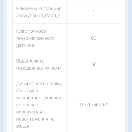
Найменьша границя
1
зважування, (Min), т
Клас точності
тензометричного
С3
датчика
Віддаленість
50
передачі даних, до м
Дискретність відліку
(d) та ціна
повірочного ділення
(e) під час
10/20/50/100
визначення
навантаження на
вісь, кг