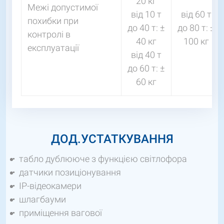
20 кг
Межі допустимої
від 10 т
від 60 т
похибки при
до 40 т: ±
до 80 т: ±
контролі в
40 кг
100 кг
експлуатації
від 40 т
до 60 т: ±
60 кг
ДОД.УСТАТКУВАННЯ
табло дублююче з функцією світлофора
датчики позиціонування
IP-відеокамери
шлагбауми
приміщення вагової