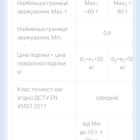
Найбільша границя
Мах
Мах
=
1
2
зважування, Мах, т
=60 т
80 т
Найменша границя
0,4
зважування, Мin,
Ціна поділки = ціна
d
=e
=20
d
=e
=50
1
1
2
2
повірочної поділки,
кг
кг
кг
Клас точності ваг
згідно ДСТУ EN
середній
45501:2017
від Мin
до 10 т: ±