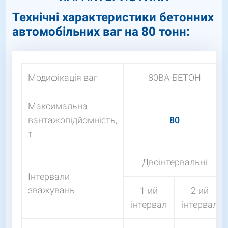
Технічні характеристики бетонних
автомобільних ваг на 80 тонн:
Модифікація ваг
80ВА-БЕТОН
Максимальна
вантажопідйомність,
80
т
Двоінтервальні
Інтервали
зважувань
1-ий
2-ий
інтервал
інтервал