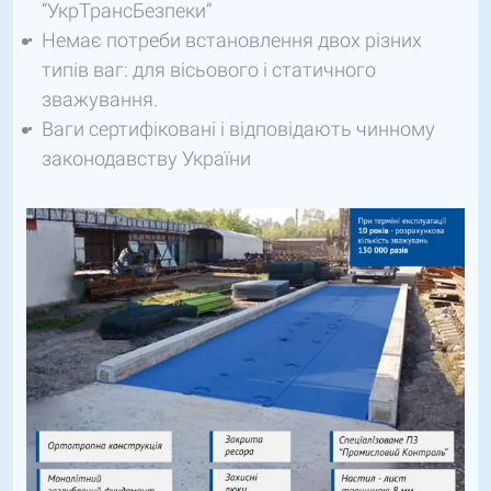
“УкрТрансБезпеки”
Немає потреби встановлення двох різних
типів ваг: для вісьового і статичного
зважування.
Ваги сертифіковані і відповідають чинному
законодавству України