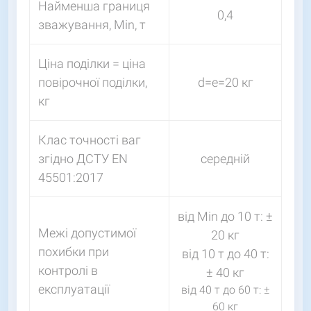
Найменша границя
0,4
зважування, Мin, т
Ціна поділки = ціна
повірочної поділки,
d=e=20 кг
кг
Клас точності ваг
згідно ДСТУ EN
середній
45501:2017
від Мin до 10 т: ±
Межі допустимої
20 кг
похибки при
від 10 т до 40 т:
контролі в
± 40 кг
експлуатації
від 40 т до 60 т: ±
60 кг