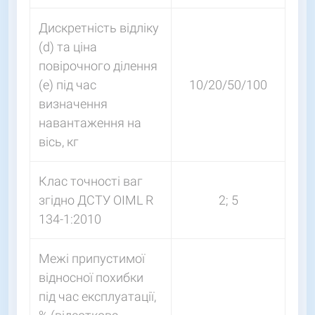
Дискретність відліку
(d) та ціна
повірочного ділення
(e) під час
10/20/50/100
визначення
навантаження на
вісь, кг
Клас точності ваг
згідно ДСТУ OIML R
2; 5
134-1:2010
Межі припустимої
відносної похибки
під час експлуатації,