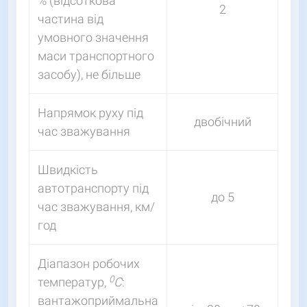
% (відсоткова
2
частина від
умовного значення
маси транспортного
засобу), не більше
Напрямок руху під
двобічний
час зважування
Швидкість
автотранспорту під
до 5
час зважування, км/
год
Діапазон робочих
0
температур,
С
:
вантажоприймальна