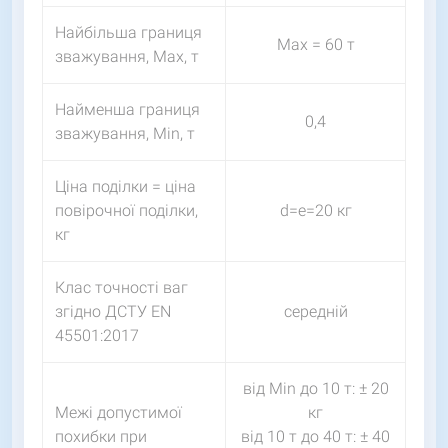
Найбільша границя
Мах = 60 т
зважування, Мах, т
Найменша границя
0,4
зважування, Мin, т
Ціна поділки = ціна
повірочної поділки,
d=e=20 кг
кг
Клас точності ваг
згідно ДСТУ EN
середній
45501:2017
від Мin до 10 т: ± 20
Межі допустимої
кг
похибки при
від 10 т до 40 т: ± 40