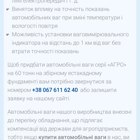
лінії електропередач і т. д.
Виняток впливу на точність показань
автомобільних ваг при зміні температури і
вологості повітря
Можливість установки ваговимірювального
індикатора на відстань до 1 км від ваг без
втрати точності показань
Щоб придбати автомобільні ваги серії «АГРО»
на 60 тонн на збірному естакадному
фундаменті вам потрібно звернутися за
номером
+38 067 611 62 40
або залишити
заявку на нашому сайті.
Автомобільні ваги нашого виробництва внесені
до переліку обладнання, що підлягає
компенсації від держави для агропідприємств,
тобто якщо
купити
автомобільні ваги
в нас, ви