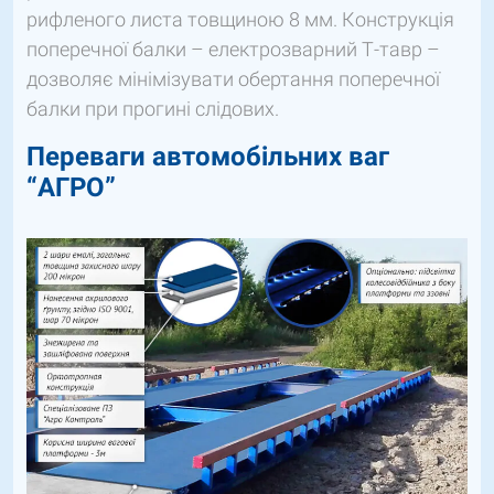
рифленого листа товщиною 8 мм. Конструкція
поперечної балки – електрозварний Т-тавр –
дозволяє мінімізувати обертання поперечної
балки при прогині слідових.
Переваги автомобільних ваг
“АГРО”