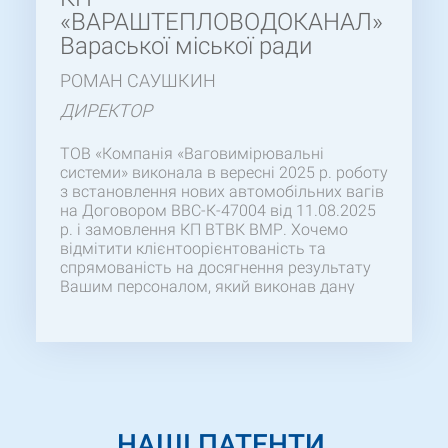
«ВАРАШТЕПЛОВОДОКАНАЛ»
Варaської міської ради
РОМАН САУШКИН
ДИРЕКТОР
ТОВ «Компанія «Ваговимірювальні
системи» виконала в вересні 2025 р. роботу
з встановлення нових автомобільних вагів
на Договором ВВС-К-47004 від 11.08.2025
р. і замовлення КП ВТВК ВМР. Хочемо
відмітити клієнтоорієнтованість та
спрямованість на досягнення результату
Вашим персоналом, який виконав дану
роботу якісно , та у короткий термін.
Сподіваємося на продовження успішної та
взаємовигідної співпраці у майбутніх
проектах.
НАШІ ПАТЕНТИ,