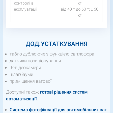
контролі в
кг
експлуатації
від 40 т до 60 т: ± 60
кг
ДОД.УСТАТКУВАННЯ
табло дублююче з функцією світлофора
датчики позиціонування
IP-відеокамери
шлагбауми
приміщення вагової
Доступні також
готові рішення систем
автоматизації
:
Система фотофіксації для автомобільних ваг