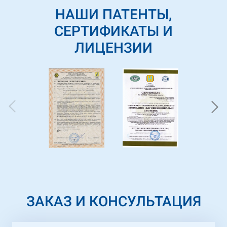
всего рабочего процесса. Надеемся на
НАШИ ПАТЕНТЫ,
продолжение успешного и
взаимовыгодного сотрудничества в
СЕРТИФИКАТЫ И
будущих проектах.
ЛИЦЕНЗИИ
ЗАКАЗ И КОНСУЛЬТАЦИЯ