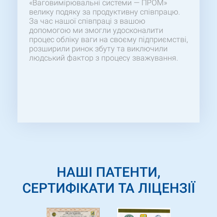
«Ваговимірювальні системи — ПРОМ»
велику подяку за продуктивну співпрацю.
За час нашої співпраці з вашою
допомогою ми змогли удосконалити
процес обліку ваги на своєму підприємстві,
розширили ринок збуту та виключили
людський фактор з процесу зважування.
Дякуємо за своєчасну поставку якісного
товару:
Ваги для статичного зважування
60ВП1-Тв ((БН)400х500)
Сподіваємося на
подальшу успішну співпрацю. Бажаємо
вам професійних успіхів, процвітання!
НАШІ ПАТЕНТИ,
СЕРТИФІКАТИ ТА ЛІЦЕНЗІЇ