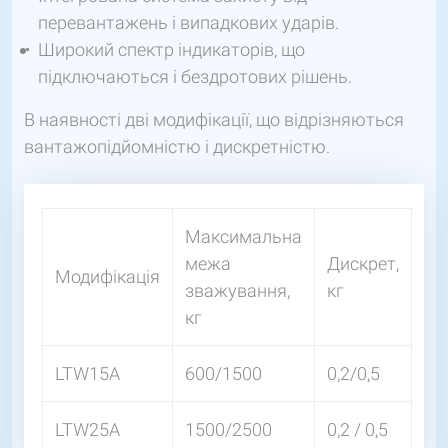
перевантажень і випадкових ударів.
Широкий спектр індикаторів, що
підключаються і бездротових рішень.
В наявності дві модифікації, що відрізняються
вантажопідйомністю і дискретністю.
Максимальна
межа
Дискрет,
Модифікація
зважування,
кг
кг
LTW15A
600/1500
0,2/0,5
LTW25A
1500/2500
0,2 / 0,5