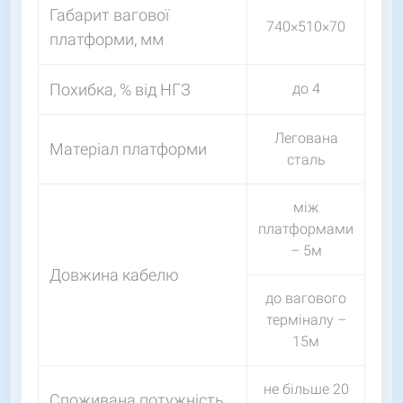
Габарит вагової
740×510×70
платформи, мм
Похибка, % від НГЗ
до 4
Легована
Матеріал платформи
сталь
між
платформами
– 5м
Довжина кабелю
до вагового
терміналу –
15м
не більше 20
Споживана потужність