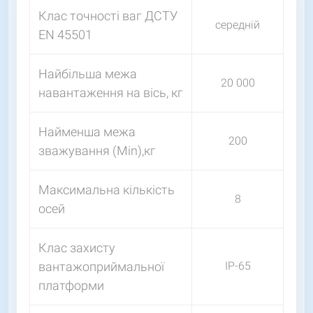
Клас точності ваг ДСТУ
середній
EN 45501
Найбільша межа
20 000
навантаження на вісь, кг
Найменша межа
200
зважування (Min),кг
Максимальна кількість
8
осей
Клас захисту
вантажоприймальної
ІР-65
платформи