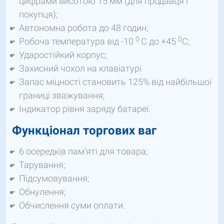
цифрами висотою 15 мм (для продавця і
покупця);
Автономна робота до 48 годин;
0
0
Робоча температура від -10
С до +45
С;
Ударостійкий корпус;
Захисний чохол на клавіатурі
Запас міцності становить 125% від найбільшої
границі зважування;
Індикатор рівня заряду батареї.
Функціонал торгових ваг
6 осередків пам’яті для товара;
Тарування;
Підсумовування;
Обнулення;
Обчислення суми оплати.