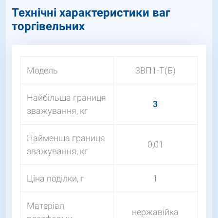
Технічні характеристики ваг
торгівельних
Модель
3ВП1-Т(Б)
Найбільша границя
3
зважування, кг
Найменша границя
0,01
зважування, кг
Ціна поділки, г
1
Матеріал
нержавійка