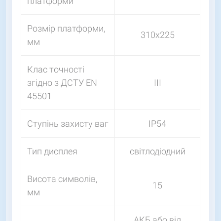
платформи
Розмір платформи,
310х225
мм
Клас точності
згідно з ДСТУ EN
III
45501
Ступінь захисту ваг
IP54
Тип дисплея
світлодіодний
Висота символів,
15
мм
АКБ або від