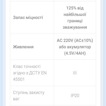
125% від
найбільшої
Запас міцності
границі
зважування
АС 220V (AC±10%)
Живлення
або акумулятор
(4.5V/4AH)
Клас точності
згідно з ДСТУ EN
III
45501
Ступінь захисту
IP20
ваг