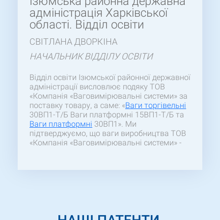
Ізюмська районна державна
адміністрація Харківської
області. Відділ освіти
СВІТЛАНА ДВОРКІНА
НАЧАЛЬНИК ВІДДІЛУ ОСВІТИ
Відділ освіти Ізюмської районної державної
адміністрації висловлює подяку ТОВ
«Компанія «Ваговимірювальні системи» за
поставку товару, а саме: «
Вaги торгівельні
30ВП1-Т/Б Ваги платформні 15ВП1-Т/Б та
Ваги платформні
30ВП1». Ми
підтверджуємо, що ваги виробництва ТОВ
«Компанія «Ваговимірювальні системи» -
надійні та якісні товари. Відмінною рисою
роботи з цією компанією є високий
професіоналізм, організованість
співробітників та чесність.