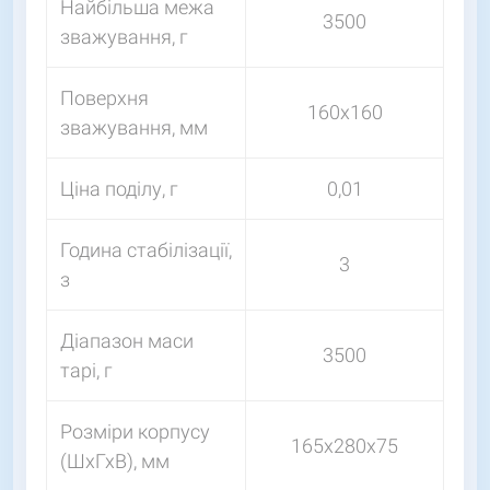
Найбільша межа
3500
зважування, г
Поверхня
160х160
зважування, мм
Ціна поділу, г
0,01
Година стабілізації,
3
з
Діапазон маси
3500
тарі, г
Розміри корпусу
165х280х75
(ШхГхВ), мм