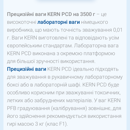
Прецизійні ваги KERN PCD на 3500 г
– це
високоточні
лабораторні ваги
німецького
виробника, що мають точність зважування 0,01
г. Ваги KERN виготовлені та відповідають усім
європейським стандартам. Лабораторна вага
KERN PCD виконана з окремою платформою
для більшої зручності використання.
Прецизійні ваги
KERN PCD ідеально підходять
для зважування в рукавичному лабораторному
боксі або в лабораторній шафі. KERN PCD буде
особливо корисним при зважуванні токсичних,
летких або забруднених матеріалів. У ваг KERN
PFB градуювання (калібрування) зовнішнє, для
його здійснення рекомендується використання
гирі масою 3 кг (клас F1).