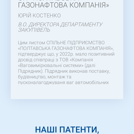
ГАЗОНАФТОВА КОМПАНІЯ»
ЮРІЙ КОСТЕНКО
В.О. ДИРЕКТОРА ДЕПАРТАМЕНТУ
ЗАКУПІВЕЛЬ
Цим листом СПІЛЬНЕ ПІДПРИЄМСТВО
«ПОЛТАВСЬКА ГАЗОНАФТОВА КОМПАНІЯ»,
підтверджує що, у 2022р. мало позитивний
досвід співпраці з ТОВ «Компанія
«Ваговимірювальні системи» (далі
Підрядник). Підрядник виконав поставку,
будівництво, монтаж та
пусконалагоджуваня ваг автомобільних
«80ВА-1-2ПМ-18». Бажаємо відмітити
компетентність та професіоналізм Вашого
персоналу, особливо ГІПа, який здійснював
своєчасний контроль протягом усього
робочого процесу. Сподіваємось на
продовження успішної та взаємовигідної
співпраці у майбутніх проектах.
НАШІ ПАТЕНТИ,