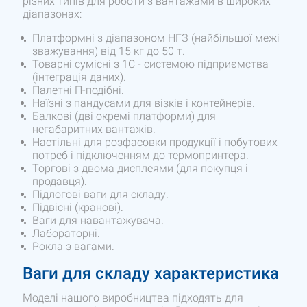
різних типів для роботи з вантажами в широких
діапазонах:
Платформні з діапазоном НГЗ (найбільшої межі
зважування) від 15 кг до 50 т.
Товарні сумісні з 1С - системою підприємства
(інтеграція даних).
Палетні П-подібні.
Наїзні з пандусами для візків і контейнерів.
Балкові (дві окремі платформи) для
негабаритних вантажів.
Настільні для розфасовки продукції і побутових
потреб і підключенням до термопринтера.
Торгові з двома дисплеями (для покупця і
продавця).
Підлогові ваги для складу.
Підвісні (кранові).
Ваги для навантажувача.
Лабораторні.
Рокла з вагами.
Ваги для складу характеристика
Моделі нашого виробництва підходять для