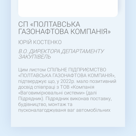
СП «ПОЛТАВСЬКА
ГАЗОНАФТОВА КОМПАНІЯ»
ЮРІЙ КОСТЕНКО
В.О. ДИРЕКТОРА ДЕПАРТАМЕНТУ
ЗАКУПІВЕЛЬ
Цим листом СПІЛЬНЕ ПІДПРИЄМСТВО
«ПОЛТАВСЬКА ГАЗОНАФТОВА КОМПАНІЯ»,
підтверджує що, у 2022р. мало позитивний
досвід співпраці з ТОВ «Компанія
«Ваговимірювальні системи» (далі
Підрядник). Підрядник виконав поставку,
будівництво, монтаж та
пусконалагоджуваня ваг автомобільних
«80ВА-1-2ПМ-18». Бажаємо відмітити
компетентність та професіоналізм Вашого
персоналу, особливо ГІПа, який здійснював
своєчасний контроль протягом усього