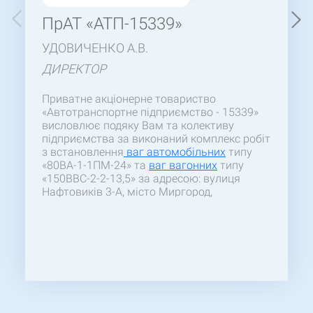
ПрАТ «АТП-15339»
УДОВИЧЕНКО А.В.
ДИРЕКТОР
Приватне акціонерне товариство
«Автотранспортне підприємство - 15339»
висловлює подяку Вам та колективу
підприємства за виконаний комплекс робіт
з встановлення
ваг автомобільних
типу
«80ВА-1-1ПМ-24» та
ваг вагонних
типу
«150ВВС-2-2-13,5» за адресою: вулиця
Нафтовиків 3-А, місто Миргород,
Полтавська область. Бажаємо Вам і Вашій
команді успіхів у подальших проектах та
сподіваємось на подальшу плідну
співпрацю.