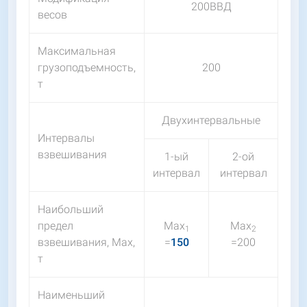
200ВВД
весов
Максимальная
грузоподъемность,
200
т
Двухинтервальные
Интервалы
взвешивания
1-ый
2-ой
интервал
интервал
Наибольший
предел
Мах
Мах
1
2
взвешивания, Мах,
=
150
=200
т
Наименьший