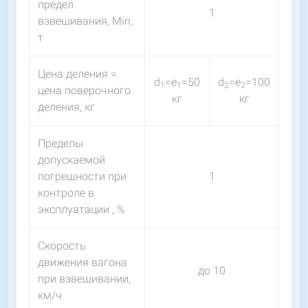
предел
1
взвешивания, Мin,
т
Цена деления =
d
=e
=50
d
=e
=100
1
1
2
2
цена поверочного
кг
кг
деления, кг
Пределы
допускаемой
погрешности при
1
контроле в
эксплуатации , %
Скорость
движения вагона
до 10
при взвешивании,
км/ч