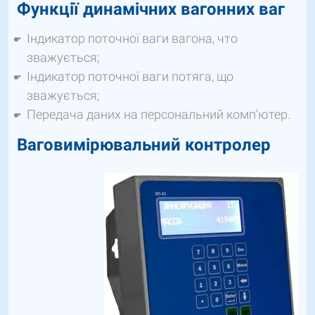
Функції динамічних вагонних ваг
Індикатор поточної ваги вагона, что
зважується;
Індикатор поточної ваги потяга, що
зважується;
Передача даних на персональний комп’ютер.
Ваговимірювальний контролер