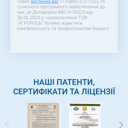
нових
вагонних ваг
«150ВВС-2-2-13,5», та
сучясного програмного забеспечення до
них, за Договором ВВС-К-33323 від
26.06.2024 р. назамовлення ТОВ
"АГРОРОСЬ" Хочемо відмітити
компетентність та професіоналізм Вашого
персоналу, який був задіяний для реалізації
проекту, чітку організацію робіт та
клієнтоорієнтованість з боку «Компанія
«Ваговимірювальні системи» Сподіваємося
на продовження успішної співпраці у
майбутніх проектах.
НАШІ ПАТЕНТИ,
СЕРТИФІКАТИ ТА ЛІЦЕНЗІЇ