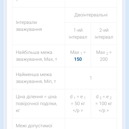
Двоінтервальні
Інтервали
зважування
1-ий
2-ий
інтервал
інтервал
Найбільша межа
Мах
=
Мах
=
1
2
зважування, Мах, т
150
200
Найменша межа
1
зважування, Мin, т
Ціна ділення = ціна
d
= e
d
= e
1
1
2
2
повірочної поділки,
= 50 кг
= 100 кг
кг
</p >
</p >
Межі допустимої