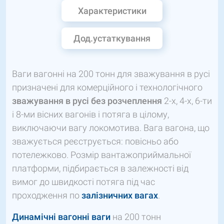
Характеристики
Дод.устаткування
Ваги вагонні на 200 тонн для зважування в русі
призначені для комерційного і технологічного
зважування в русі без розчеплення
2-х, 4-х, 6-ти
і 8-ми вісних вагонів і потяга в цілому,
виключаючи вагу локомотива. Вага вагона, що
зважується реєструється: повісньо або
потележково. Розмір вантажоприймальної
платформи, підбирається в залежності від
вимог до швидкості потяга під час
проходження по
залізничних вагах
.
Динамічні вагонні ваги
на 200 тонн