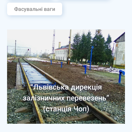
Фасувальні ваги
“Львівська дирекція
залізничних перевезень”
(станція Чоп)