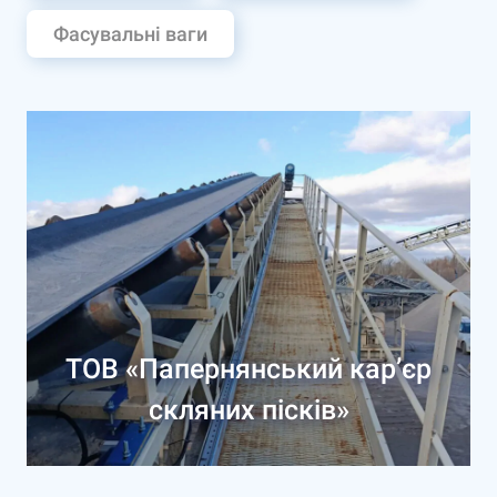
Фасувальні ваги
ТОВ «Папернянський кар’єр
скляних пісків»