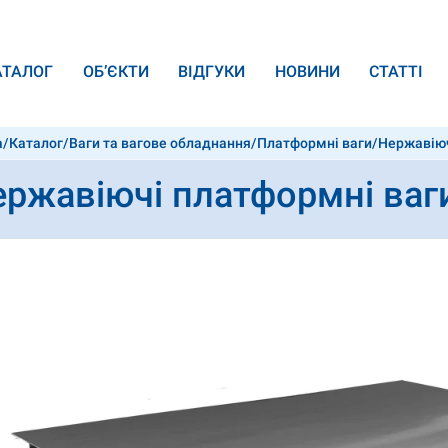
АТАЛОГ
ОБ’ЄКТИ
ВІДГУКИ
НОВИНИ
СТАТТІ
а
/
Каталог
/
Ваги та вагове обладнання
/
Платформні ваги
/
Нержавіюч
ержавіючі платформні ваг