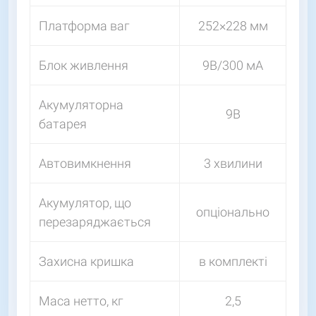
Платформа ваг
252×228 мм
Блок живлення
9В/300 мА
Акумуляторна
9В
батарея
Автовимкнення
3 хвилини
Акумулятор, що
опціонально
перезаряджається
Захисна кришка
в комплекті
Маса нетто, кг
2,5