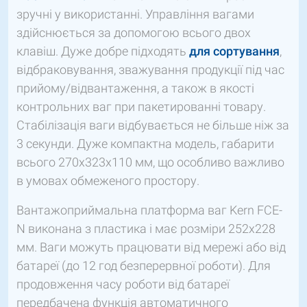
зручні у використанні. Управління вагами
здійснюється за допомогою всього двох
клавіш. Дуже добре підходять
для сортування
,
відбраковування, зважування продукції під час
прийому/відвантаження, а також в якості
контрольних ваг при пакетированні товару.
Стабілізація ваги відбувається не більше ніж за
3 секунди. Дуже компактна модель, габарити
всього 270х323х110 мм, що особливо важливо
в умовах обмеженого простору.
Вантажоприймальна платформа ваг Kern FCE-
N виконана з пластика і має розміри 252х228
мм. Ваги можуть працювати від мережі або від
батареї (до 12 год безперервної роботи). Для
продовження часу роботи від батареї
передбачена функція автоматичного