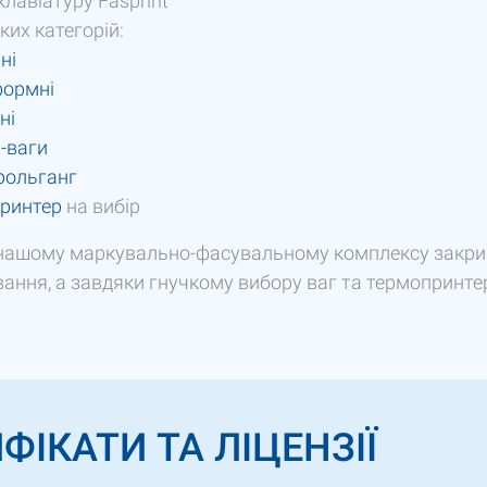
лавіатуру Fasprint
ких категорій:
ні
формні
ні
-ваги
рольганг
ринтер
на вибір
нашому маркувально-фасувальному комплексу закрив
ання, а завдяки гнучкому вибору ваг та термопринте
ФІКАТИ ТА ЛІЦЕНЗІЇ