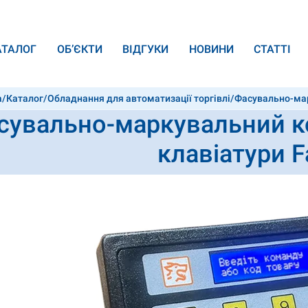
АТАЛОГ
ОБ’ЄКТИ
ВІДГУКИ
НОВИНИ
СТАТТІ
а
/
Каталог
/
Обладнання для автоматизації торгівлі
/
Фасувально-мар
сувально-маркувальний ко
клавіатури F