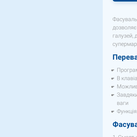
Фасувальн
дозволяє 
галузей, 
супермар
Перева
Програм
В клаві
Можливі
Завдяки
ваги
Функція
Фасува