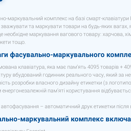
о-маркувальний комплекс на базі смарт-клавіатури F
зважувати та маркувати товари на будь-яких вагах, я
де необхідне маркування вагового товару: харчова, хі
кети тощо.
ги фасувально-маркувального компле
ована клавіатура, яка має памʼять 4095 товарів + 40
атуру вбудований годинник реального часу, який за не
сть розробки власного дизайну етикетки (з логотипом
 енергонезалежній памʼяті користування відбувається
 автофасування – автоматичний друк етикетки після 
льно-маркувальний комплекс включає