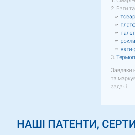
Смарт-к
Ваги та
товар
плат
палет
рокла
ваги-
Термоп
Завдяки 
та маркув
задачі.
НАШІ ПАТЕНТИ, СЕРТИ