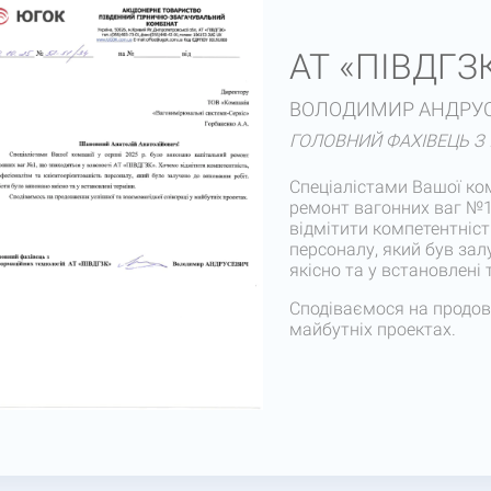
АТ «ПІВДГЗ
ВОЛОДИМИР АНДРУ
ГОЛОВНИЙ ФАХІВЕЦЬ З
Спеціалістами Вашої ком
ремонт вагонних ваг №1
відмітити компетентніст
персоналу, який був зал
якісно та у встановлені 
Сподіваємося на продовж
майбутніх проектах.