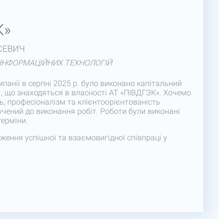
К»
СЕВИЧ
 ІНФОРМАЦІЙНИХ ТЕХНОЛОГІЙ
панії в серпні 2025 р. було виконано капітальний
, що знаходяться в власності АТ «ПІВДГЗК». Хочемо
ь, професіоналізм та клієнтоорієнтованість
учений до виконання робіт. Роботи були виконані
терміни.
ення успішної та взаємовигідної співпраці у