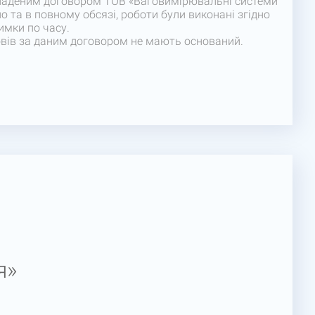
кладеним договором ТОВ «Ваговимірювальні системи
но та в повному обсязі, роботи були виконані згідно
имки по часу.
зовів за даним договором не мають оснований.
віду співпраці з ТОВ «Ваговимірювальні системи –
ас для співпраці, як надійного партнера.
ення успішної та взаємовигідної співпраці у
я»