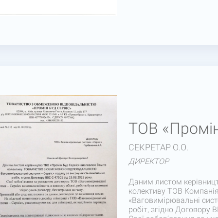
ТОВ «Промін
СЕКРЕТАР О.О.
ДИРЕКТОР
Даним листом керівницт
колективу ТОВ Компані
«Ваговимірювальні систе
робіт, згідно Договору В