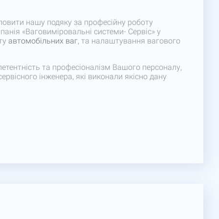
овити нашу подяку за професійну роботу
панія «Ваговиміровальні системи- Сервіс» у
нту
автомобільних ваг
, та налаштування вагового
етентність та професіоналізм Вашого персоналу,
сервісного інженера, які виконали якісно дану
ення успішної та взаємовигідної співпраці у