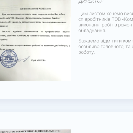
ДИРЕКТОР
Цим листом хочемо висл
співробітників ТОВ «Ком
виконанні робіт з ремо
обладнання.
Бажаємо відмітити комп
особливо головного, та 
роботу.
Сподіваємося на продовж
майбутніх проектах.