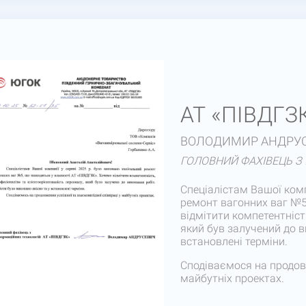
АТ «ПІВДГЗ
ВОЛОДИМИР АНДРУ
ГОЛОВНИЙ ФАХІВЕЦЬ З
Спеціалістам Вашої комп
ремонт вагонних ваг №5
відмітити компетентніст
який був залучений до в
встановлені терміни.
Сподіваємося на продовж
майбутніх проектах.