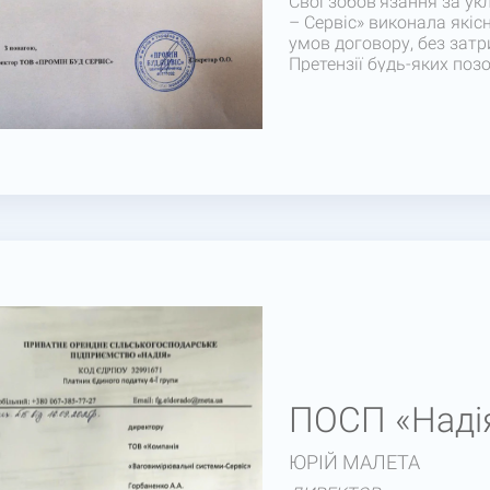
Свої зобов’язання за у
– Сервіс» виконала якіс
умов договору, без затр
Претензії будь-яких по
На базі позитивного дос
Сервіс», рекомендуємо В
Сподіваємося на продовж
майбутніх проектах.
ПОСП «Наді
ЮРІЙ МАЛЕТА