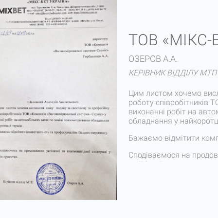
ТОВ «МІКС-
ОЗЕРОВ А.А.
КЕРІВНИК ВІДДІЛУ МТП
Цим листом хочемо висл
роботу співробітників Т
виконанні робіт на авто
обладнання у найкоротш
Бажаємо відмітити комп
Сподіваємося на продовж
майбутніх проектах.