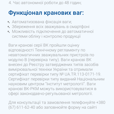
Час автономної роботи до 48 годин;
Функціонал кранових ваг:
Автоматизована фіксація ваги;
Збереження всіх зважувань в смартфоні
Можливість підключення до автоматичної
системи обліку і контролю продукції
Ваги кранові серії ВК пройшли оцінку
відповідності Технічному регламенту по
неавтоматичних зважувальних пристроїв по
модулю В (перевірка типу). Ваги кранові ВК
внесені до Реєстру затверджених типів засобів
вимірювальної техніки України та отримали
сертифікат перевірки типу № UA.TR.113-0171-19.
Сертифікат перевірки типу виданий Національним
науковим центром "Інститут метрології". Ваги
кранові ВК-РКМ можуть використовуватися в
сфері законодавчо-регульованої метрології.
Для консультації та замовлення телефонуйте +380
(67) 611-62-40 або заповнюйте форму на сайті