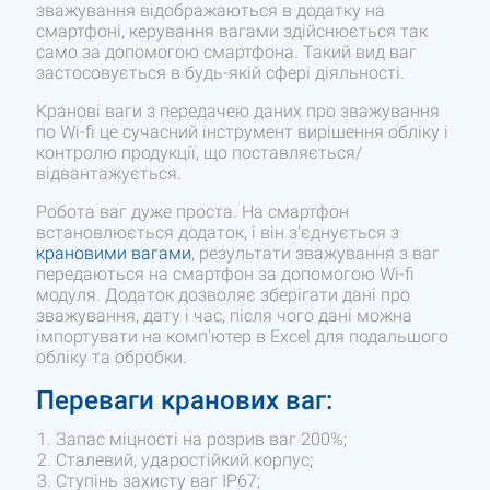
зважування відображаються в додатку на
смартфоні, керування вагами здійснюється так
само за допомогою смартфона. Такий вид ваг
застосовується в будь-якій сфері діяльності.
Кранові ваги з передачею даних про зважування
по Wi-fi це сучасний інструмент вирішення обліку і
контролю продукції, що поставляється/
відвантажується.
Робота ваг дуже проста. На смартфон
встановлюється додаток, і він з'єднується з
крановими вагами
, результати зважування з ваг
передаються на смартфон за допомогою Wi-fi
модуля. Додаток дозволяє зберігати дані про
зважування, дату і час, після чого дані можна
імпортувати на комп'ютер в Excel для подальшого
обліку та обробки.
Переваги кранових ваг:
Запас міцності на розрив ваг 200%;
Сталевий, ударостійкий корпус;
Ступінь захисту ваг IP67;