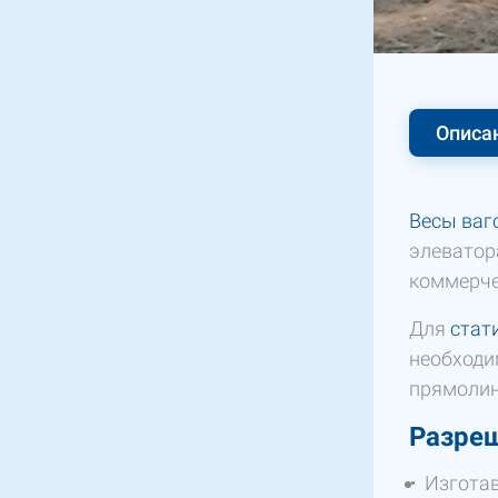
Описа
Весы ваг
элеватор
коммерче
Для
стат
необходи
прямолин
Разре
Изгота