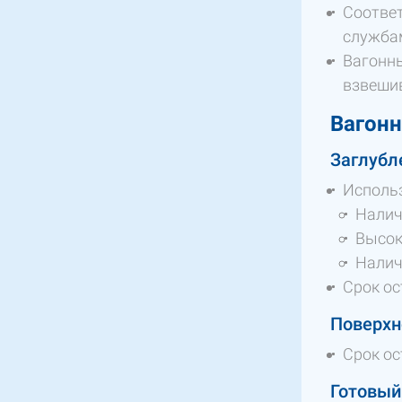
Соответ
службам
Вагонны
взвешив
Вагонн
Заглубл
Использ
Налич
Высок
Налич
Срок ос
Поверхн
Срок ос
Готовый