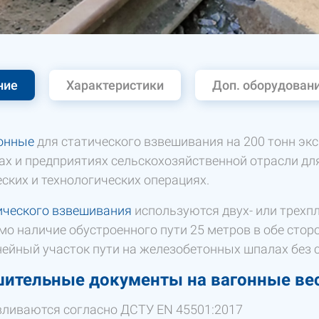
ние
Характеристики
Доп. оборудован
онные
для статического взвешивания на 200 тонн э
ах и предприятиях сельскохозяйственной отрасли для
ских и технологических операциях.
ического взвешивания
используются двух- или трехп
мо наличие обустроенного пути 25 метров в обе стор
ейный участок пути на железобетонных шпалах без с
шительные документы на вагонные ве
вливаются согласно ДСТУ EN 45501:2017