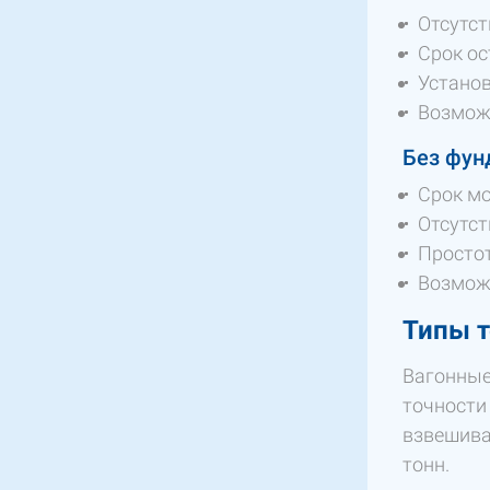
Отсутст
Срок ос
Установ
Возможн
Без фун
Срок мо
Отсутст
Простот
Возможн
Типы т
Вагонные
точности
взвешива
тонн.