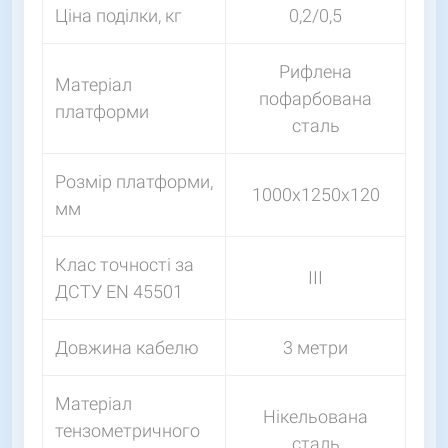
Ціна поділки, кг
0,2/0,5
Рифлена
Матеріал
пофарбована
платформи
сталь
Розмір платформи,
1000х1250х120
мм
Клас точності за
III
ДСТУ EN 45501
Довжина кабелю
3 метри
Матеріал
Нікельована
тензометричного
сталь