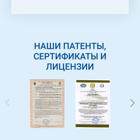
статичного зважування
60ВПІ-Тв
((П)400х500). Сподіваємось на
довготривалі відносини між нашими
підприємствами.
НАШИ ПАТЕНТЫ,
СЕРТИФИКАТЫ И
ЛИЦЕНЗИИ