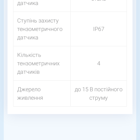
датчика
Ступінь захисту
тензометричного
IP67
датчика
Кількість
тензометричних
4
датчиків
Джерело
до 15 В постійного
живлення
струму