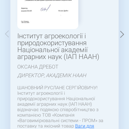
Інститут агроекології і
природокористування
Національної академії
аграрних наук (ІАП НААН)
ОКСАНА ДРЕБОТ
ДИРЕКТОР, АКАДЕМІК НААН
ШАНОВНИЙ РУСЛАНЕ СЕРГІЙОВИЧУ!
Інститут агроекології і
природокористування Національної
академії аграрних наук (ІАП НААН)
відзначає подякою співробітництво з
компанією ТОВ «Компанія
«Ваговимірювальні системи - ПРОМ» за
поставку та якісний товар
Ваги для