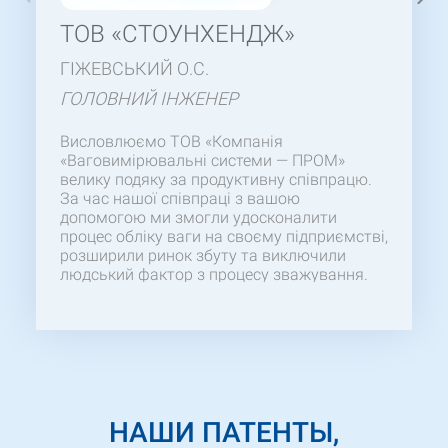
ТОВ «СТОУНХЕНДЖ»
ГІЖЕВСЬКИЙ О.С.
ГОЛОВНИЙ ІНЖЕНЕР
Висловлюємо ТОВ «Компанія
«Ваговимірювальні системи — ПРОМ»
велику подяку за продуктивну співпрацю.
За час нашої співпраці з вашою
допомогою ми змогли удосконалити
процес обліку ваги на своєму підприємстві,
розширили ринок збуту та виключили
людський фактор з процесу зважування.
Дякуємо за своєчасну поставку якісного
товару:
2ВП4-Р(П)
Сподіваємося на
подальшу успішну співпрацю. Бажаємо
вам професійних успіхів, процвітання!
НАШИ ПАТЕНТЫ,