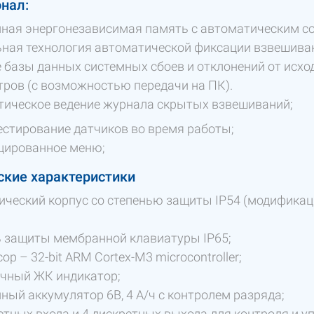
нал:
ная энергонезависимая память с автоматическим с
ная технология автоматической фиксации взвешива
 базы данных системных сбоев и отклонений от исх
ров (с возможностью передачи на ПК).
тическое ведение журнала скрытых взвешиваний;
тестирование датчиков во время работы;
цированное меню;
ские характеристики
ческий корпус со степенью защиты IP54 (модификац
 защиты мембранной клавиатуры IP65;
ор – 32-bit ARM Cortex-M3 microcontroller;
очный ЖК индикатор;
ный аккумулятор 6В, 4 А/ч с контролем разряда;
етных входа и 4 дискретных выхода для контроля и 