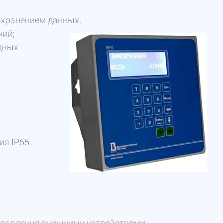
охранением данных;
ний;
одных
ия IP65 –
управления внешними устройствами;