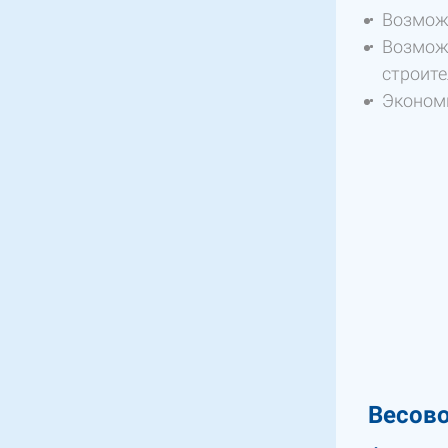
Возможн
Возможн
строит
Эконом
Весов