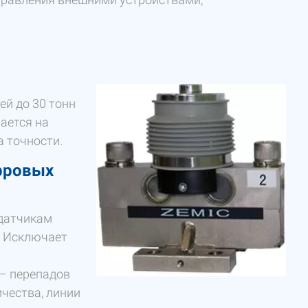
й до 30 тонн
вается на
а точности.
фровых
 датчикам
. Исключает
– перепадов
чества, линии