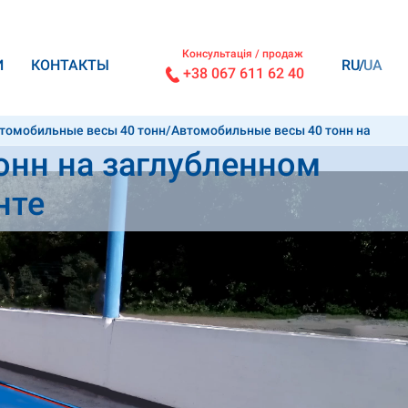
Консультація / продаж
И
КОНТАКТЫ
RU
UA
+38 067 611 62 40
томобильные весы 40 тонн
/
Автомобильные весы 40 тонн на
онн на заглубленном
нте