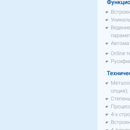
Функцио
Встроен
Уникаль
Ведение
парамет
Автома
Online 
Русифи
Техниче
Металли
опция);
Степень
Процесс
4-х стр
Встроен
4 дискр