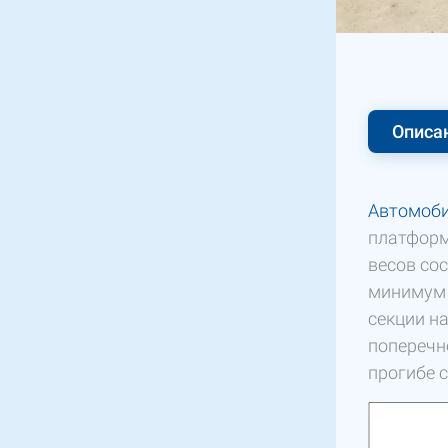
Описа
Автомоби
платформ
весов со
минимум 
секции н
поперечн
прогибе 