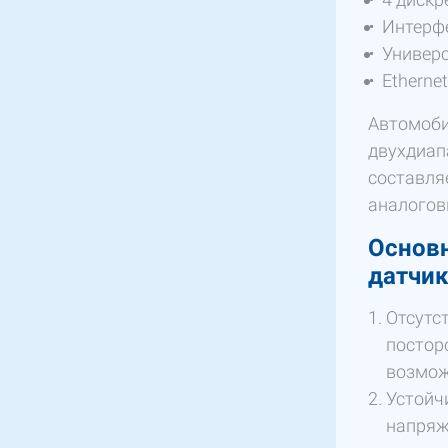
Интерфе
Универс
Ethernet
Автомоби
двухдиап
составляе
аналогов
Основ
датчик
Отсутс
постор
возмож
Устойч
напряж