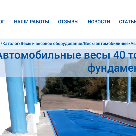
ОГ
НАШИ РАБОТЫ
ОТЗЫВЫ
НОВОСТИ
CТАТЬ
я
/
Каталог
/
Весы и весовое оборудование
/
Весы автомобильные
/
Ав
Автомобильные весы 40 т
ленном фундаменте
фундаме