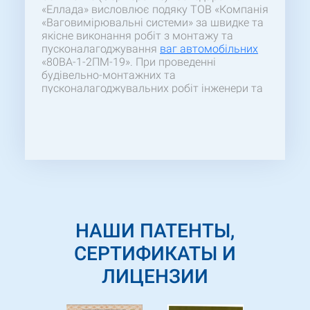
«Еллада» висловлює подяку ТОВ «Компанія
«Ваговимірювальні системи» за швидке та
якісне виконання робіт з монтажу та
пусконалагоджування
ваг автомобільних
«80ВА-1-2ПМ-19». При проведенні
будівельно-монтажних та
пусконалагоджувальних робіт інженери та
будівельники виявили гарну організацію
праці та високі професійні якості. На даний
час вагове обладнання працює стабільно.
Після закінчення робіт залишилось
приємне враження від співпраці.
НАШИ ПАТЕНТЫ,
СЕРТИФИКАТЫ И
ЛИЦЕНЗИИ