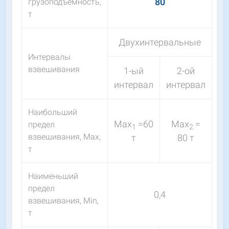
80
грузоподъемность,
т
Двухинтервальные
Интервалы
взвешивания
1-ый
2-ой
интервал
интервал
Наибольший
Мах
=60
Мах
=
предел
1
2
взвешивания, Мах,
т
80 т
т
Наименьший
предел
0,4
взвешивания, Мin,
т