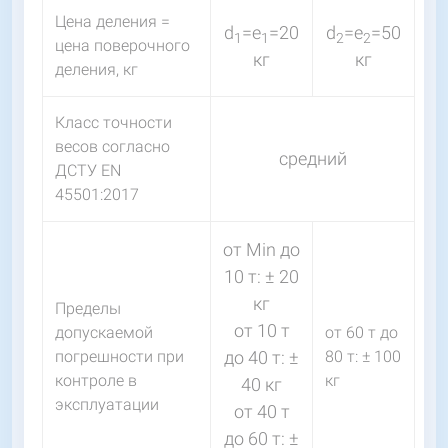
Цена деления =
d
=e
=20
d
=e
=50
1
1
2
2
цена поверочного
кг
кг
деления, кг
Класс точности
весов согласно
средний
ДСТУ EN
45501:2017
от Мin до
10 т: ± 20
кг
Пределы
от 10 т
допускаемой
от 60 т до
погрешности при
до 40 т: ±
80 т: ± 100
контроле в
кг
40 кг
эксплуатации
от 40 т
до 60 т: ±