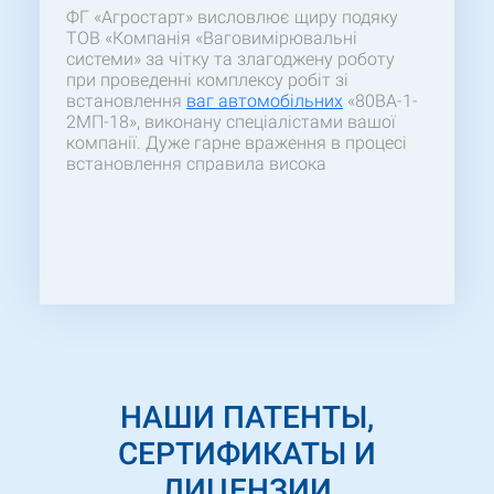
ФГ «Агростарт» висловлює щиру подяку
ТОВ «Компанія «Ваговимірювальні
системи» за чітку та злагоджену роботу
при проведенні комплексу робіт зі
встановлення
ваг автомобільних
«80ВА-1-
2МП-18», виконану спеціалістами вашої
компанії. Дуже гарне враження в процесі
встановлення справила висока
оперативність вирішення робочих питань
та професіоналізм персоналу. В зв’язку з
цим хочеться відзначити великий
технічний потенціал вашої компанії і високу
кваліфікацію співробітників. Сподіваємось
на подальшу плідну та довготривалу
співпрацю.
НАШИ ПАТЕНТЫ,
СЕРТИФИКАТЫ И
ЛИЦЕНЗИИ